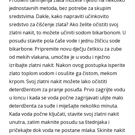
jednostavnih metoda, bez potrebe za skupim
sredstvima. Dakle, kako napraviti učinkovito
sredstvo za čišćenje zlata? Ako želite očistiti svoj
zlatni nakit, to možete učiniti sodom bikarbonom. U
posudu stavite pola čaše vode i jednu žličicu sode
bikarbone. Pripremite novu dječju četkicu za zube
od mekih vlakana, umočite je u vodu i nježno
izribajte zlatni nakit. Nakon ovog postupka isperite
zlato toplom vodom i osušite ga čistom, mekom
krpom. Svoj zlatni nakit možete lako očistiti
deterdžentom za pranje posuđa. Prvo zagrijte vodu
u loncu i kada se voda počne zagrijavati ulijte malo
deterdženta za suđe i miješajte nekoliko minuta.
Kada voda počne ključati, stavite svoj zlatni nakit
unutra, zatim maknite posudu sa štednjaka i
pričekajte dok voda ne postane mlaka. Skinite nakit