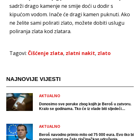
sadrži drago kamenje ne smije doći u dodir s
kipućom vodom. Inače će dragi kamen puknuti. Ako
ne želite sami polirati zlato, možete dobiti uslugu
poliranja zlata kod zlatara.
Tagovi:
Čišćenje zlata
,
zlatni nakit
,
zlato
NAJNOVIJE VIJESTI
AKTUALNO
Donosimo sve poruke zbog kojih je Beroš u zatvoru.
Kralo se godinama. Tko će iz vlade biti sljedeći
uhićen?
AKTUALNO
Beroš navodno primio mito od 75 000 eura. Evo tko bi
mogao stajati na čelu zločinačkog udruženja