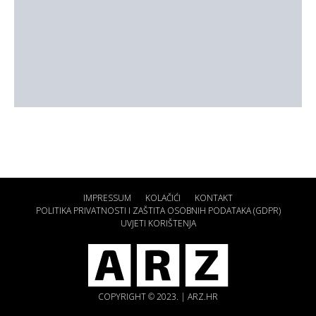
IMPRESSUM
KOLAČIĆI
KONTAKT
POLITIKA PRIVATNOSTI I ZAŠTITA OSOBNIH PODATAKA (GDPR)
UVJETI KORIŠTENJA
COPYRIGHT © 2023. | ARZ.HR