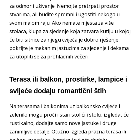
za odmor i uživanje. Nemojte pretrpati prostor
stvarima, ali budite spremni i ugostiti nekoga u
svom malom raju. Ako nemate mjesta za više
stolaca, klupa za sjedenje koja zatvara kutiju u kojoj
će biti sitnice za njegu cvijeća je dobro rješenje,
pokrijte je mekanim jastucima za sjedenje i dekama
za utopliti se za prohladnih večeri.
Terasa ili balkon, prostirke, lampice i
svijeće dodaju romantični štih
Na terasama i balkonima uz balkonsko cvijeće i
zelenilo mogu proći i stari stolići i stolci, izgledat će
rustikalno, dodajte samo nove jastuke i druge
zanimljive detalje. Otužno izgleda prazna
terasa ili
balkon
, prostirke, lampice i svijeće dodaju