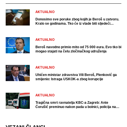
AKTUALNO
Donosimo sve poruke zbog kojih je Beroš u zatvoru.
Kralo se godinama. Tko će iz vlade biti sljedeći
uhićen?
AKTUALNO
Beroš navodno primio mito od 75 000 eura. Evo tko bi
mogao stajati na čelu zločinačkog udruženja
AKTUALNO
Uhićen ministar zdravstva Vili Beroš, Plenković ga
smijenio: Istraga USKOK-a zbog korupcije
AKTUALNO
Tragična smrt ravnatelja KBC-a Zagreb: Ante
Ćorušić preminuo nakon pada u bolnici, policija na
mjestu događaja