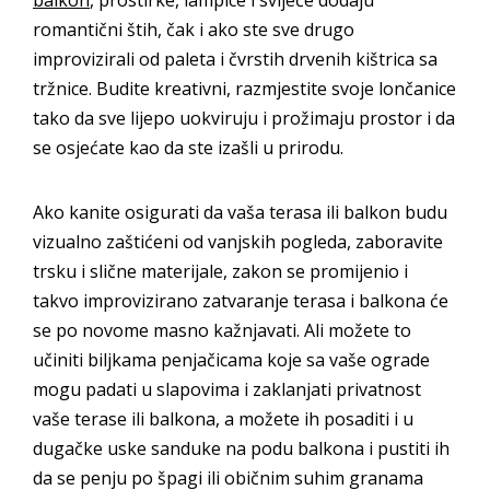
romantični štih, čak i ako ste sve drugo
improvizirali od paleta i čvrstih drvenih kištrica sa
tržnice. Budite kreativni, razmjestite svoje lončanice
tako da sve lijepo uokviruju i prožimaju prostor i da
se osjećate kao da ste izašli u prirodu.
Ako kanite osigurati da vaša terasa ili balkon budu
vizualno zaštićeni od vanjskih pogleda, zaboravite
trsku i slične materijale, zakon se promijenio i
takvo improvizirano zatvaranje terasa i balkona će
se po novome masno kažnjavati. Ali možete to
učiniti biljkama penjačicama koje sa vaše ograde
mogu padati u slapovima i zaklanjati privatnost
vaše terase ili balkona, a možete ih posaditi i u
dugačke uske sanduke na podu balkona i pustiti ih
da se penju po špagi ili običnim suhim granama