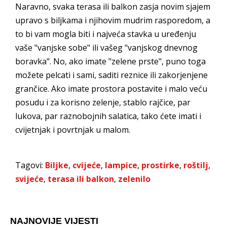
Naravno, svaka terasa ili balkon zasja novim sjajem
upravo s biljkama i njihovim mudrim rasporedom, a
to bi vam mogla biti i najveća stavka u uređenju
vaše "vanjske sobe" ili vašeg "vanjskog dnevnog
boravka". No, ako imate "zelene prste", puno toga
možete pelcati i sami, saditi reznice ili zakorjenjene
grančice. Ako imate prostora postavite i malo veću
posudu i za korisno zelenje, stablo rajčice, par
lukova, par raznobojnih salatica, tako ćete imati i
cvijetnjak i povrtnjak u malom.
Tagovi:
Biljke
,
cvijeće
,
lampice
,
prostirke
,
roštilj
,
svijeće
,
terasa ili balkon
,
zelenilo
NAJNOVIJE VIJESTI