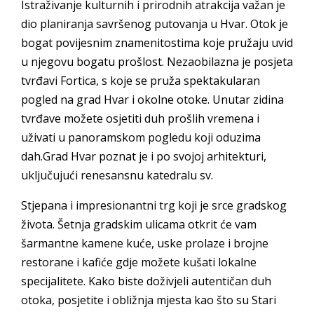
Istraživanje kulturnih i prirodnih atrakcija važan je
dio planiranja savršenog putovanja u Hvar. Otok je
bogat povijesnim znamenitostima koje pružaju uvid
u njegovu bogatu prošlost. Nezaobilazna je posjeta
tvrđavi Fortica, s koje se pruža spektakularan
pogled na grad Hvar i okolne otoke. Unutar zidina
tvrđave možete osjetiti duh prošlih vremena i
uživati u panoramskom pogledu koji oduzima
dah.Grad Hvar poznat je i po svojoj arhitekturi,
uključujući renesansnu katedralu sv.
Stjepana i impresionantni trg koji je srce gradskog
života. Šetnja gradskim ulicama otkrit će vam
šarmantne kamene kuće, uske prolaze i brojne
restorane i kafiće gdje možete kušati lokalne
specijalitete. Kako biste doživjeli autentičan duh
otoka, posjetite i obližnja mjesta kao što su Stari