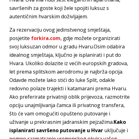
savršenih za goste koji žele spojiti luksuz s
autentičnim hvarskim doživljajem.
Za rezervaciju ovog jedinstvenog smještaja,
posjetite
forkira.com
, gdje možete organizirati
svoj luksuzan odmor u gradu Hvaru.Osim odabira
idealnog smještaja, ključno je isplanirati i put do
Hvara. Ukoliko dolazite iz većih europskih gradova,
let prema splitskom aerodromu je najbrža opcija.
Odavde možete lako stići do luke Split, odakle
redovno polaze trajekti i katamarani prema Hvaru.
Ako preferirate privatniji oblik prijevoza, razmotrite
opciju unajmljivanja čamca ili privatnog transfera,
što će vam omogućiti opušteno putovanje i
uživanje u prekrasnim jadranskim pejzažima.
Kako
isplanirati savršeno putovanje u Hvar
uključuje i
pomno razmatranje vremenskog okvira vašeg