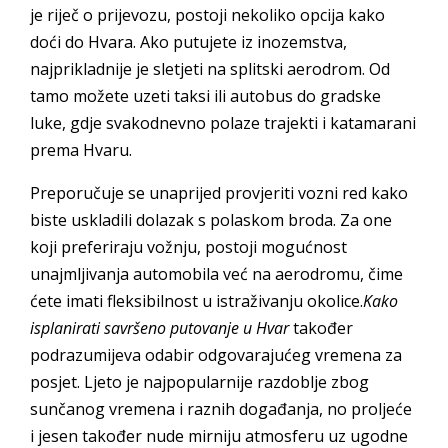
je riječ o prijevozu, postoji nekoliko opcija kako
doći do Hvara. Ako putujete iz inozemstva,
najprikladnije je sletjeti na splitski aerodrom. Od
tamo možete uzeti taksi ili autobus do gradske
luke, gdje svakodnevno polaze trajekti i katamarani
prema Hvaru.
Preporučuje se unaprijed provjeriti vozni red kako
biste uskladili dolazak s polaskom broda. Za one
koji preferiraju vožnju, postoji mogućnost
unajmljivanja automobila već na aerodromu, čime
ćete imati fleksibilnost u istraživanju okolice.
Kako
isplanirati savršeno putovanje u Hvar
također
podrazumijeva odabir odgovarajućeg vremena za
posjet. Ljeto je najpopularnije razdoblje zbog
sunčanog vremena i raznih događanja, no proljeće
i jesen također nude mirniju atmosferu uz ugodne