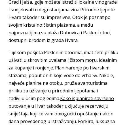
Grad i Jelsa, gdje možete istražiti lokalne vinograde
i sudjelovati u degustacijama vina.Prirodne ljepote
Hvara također su impresivne. Otok je poznat po
svojim kristalno čistim plažama, a među
najpoznatijima su plaža Dubovica i Pakleni otoci,
dostupni brodom iz grada Hvara.
Tijekom posjeta Paklenim otocima, imat ćete priliku
uživati u skrovitim uvalama i čistom moru, idealnim
za kupanje i ronjenje. Planinarenje po hvarskim
stazama, poput onih koje vode do vrha Sv. Nikole,
najveće planine na otoku, pruža avanturistima
priliku za uživanje u prirodnim ljepotama i
zadivljujućim pogledima.
Kako isplanirati savršeno
putovanje u Hvar
također uključuje rezervaciju
smještaja koji će vam omogućiti opuštanje nakon
dana provedenog u istraživanju. Forkira, luksuzna