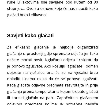
ruke u laktovima bile savijene pod kutem od 90
stupnjeva. Ovo su osnove koje će nas naučiti kako
glačati brzo i efikasno.
Savjeti kako glačati
Za efikasno glačanje je najbolje organizirati
glačanje u prostoriji gdje spremate odjeću jer tako
nećete morati nositi izglačanu odjeću i riskirati da
je ponovo zgužvate. Ako košulju izglačate i odmah
objesite na vješalicu ona će se na vješalici brzo
ohladiti i nema rizika da će se ponovo zgužvati.
Kada glačate odjevne predmete razvrstajte ih prije
glačanja prema temperaturi s kojom trebate glačati
ili korisiti glačalo na paru. Započnite s glačanjem
odjevnih predmeta kojima je potrebna najniža