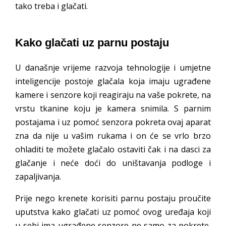
tako treba i glačati.
Kako glačati uz parnu postaju
U današnje vrijeme razvoja tehnologije i umjetne
inteligencije postoje glačala koja imaju ugrađene
kamere i senzore koji reagiraju na vaše pokrete, na
vrstu tkanine koju je kamera snimila. S parnim
postajama i uz pomoć senzora pokreta ovaj aparat
zna da nije u vašim rukama i on će se vrlo brzo
ohladiti te možete glačalo ostaviti čak i na dasci za
glačanje i neće doći do uništavanja podloge i
zapaljivanja.
Prije nego krenete korisiti parnu postaju proučite
uputstva kako glačati uz pomoć ovog uređaja koji
u sebi ima ugrađene senzore ne samo za pokrete,