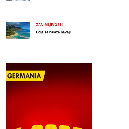
ZANIMLJIVOSTI
Gdje se nalaze havaji