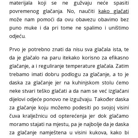
materijala koji se ne gužvaju neće spasiti
povremenog glačanja. No, naučiti
kako glačati
može nam pomoći da ovu obavezu obavimo bez
puno muke i da pri tome ne spalimo i uništimo
odjeću.
Prvo je potrebno znati da nisu sva glačala ista, te
da je glačalo na paru itekako korisno za efikasno
glačanje, a i reguliranje temperature glačala. Zatim
trebamo imati dobru podlogu za glačanje, a to je
daska za glačanje jer na kuhinjskom stolu ćemo
neke stvari teško glačati a da nam se već izglačani
dijelovi odjeće ponovo ne izgužvaju. Također daska
za glačanje koju možemo podesiti po svojoj visini
čuva kralježnicu od opterećenja jer dok glačamo
moramo stajati na mjestu, pa je najbolje da je daska
za glačanje namještena u visini kukova, kako bi