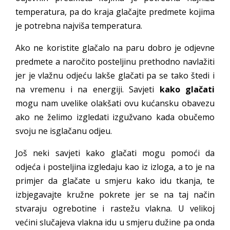
temperatura, pa do kraja glačajte predmete kojima
je potrebna najviša temperatura.
Ako ne koristite glačalo na paru dobro je odjevne
predmete a naročito posteljinu prethodno navlažiti
jer je vlažnu odjeću lakše glačati pa se tako štedi i
na vremenu i na energiji. Savjeti
kako glačati
mogu nam uvelike olakšati ovu kućansku obavezu
ako ne želimo izgledati izgužvano kada obučemo
svoju ne isglačanu odjeu.
Još neki savjeti kako glačati mogu pomoći da
odjeća i posteljina izgledaju kao iz izloga, a to je na
primjer da glačate u smjeru kako idu tkanja, te
izbjegavajte kružne pokrete jer se na taj način
stvaraju ogrebotine i rastežu vlakna. U velikoj
većini slučajeva vlakna idu u smjeru dužine pa onda