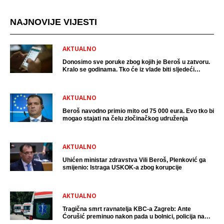
NAJNOVIJE VIJESTI
AKTUALNO
Donosimo sve poruke zbog kojih je Beroš u zatvoru.
Kralo se godinama. Tko će iz vlade biti sljedeći
uhićen?
AKTUALNO
Beroš navodno primio mito od 75 000 eura. Evo tko bi
mogao stajati na čelu zločinačkog udruženja
AKTUALNO
Uhićen ministar zdravstva Vili Beroš, Plenković ga
smijenio: Istraga USKOK-a zbog korupcije
AKTUALNO
Tragična smrt ravnatelja KBC-a Zagreb: Ante
Ćorušić preminuo nakon pada u bolnici, policija na