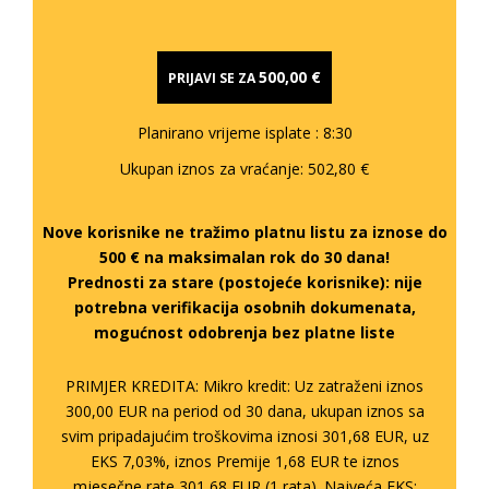
500,00 €
PRIJAVI SE ZA
Planirano vrijeme isplate
: 8:30
Ukupan iznos za vraćanje:
502,80 €
Nove korisnike ne tražimo platnu listu za iznose do
500 € na maksimalan rok do 30 dana!
Prednosti za stare (postojeće korisnike):
nije
potrebna verifikacija osobnih dokumenata,
mogućnost odobrenja bez platne liste
PRIMJER KREDITA: Mikro kredit: Uz zatraženi iznos
300,00 EUR na period od 30 dana, ukupan iznos sa
svim pripadajućim troškovima iznosi 301,68 EUR, uz
EKS 7,03%, iznos Premije 1,68 EUR te iznos
mjesečne rate 301,68 EUR (1 rata). Najveća EKS: