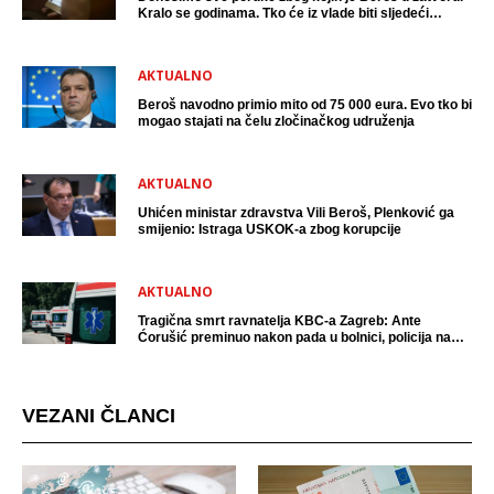
Kralo se godinama. Tko će iz vlade biti sljedeći
uhićen?
AKTUALNO
Beroš navodno primio mito od 75 000 eura. Evo tko bi
mogao stajati na čelu zločinačkog udruženja
AKTUALNO
Uhićen ministar zdravstva Vili Beroš, Plenković ga
smijenio: Istraga USKOK-a zbog korupcije
AKTUALNO
Tragična smrt ravnatelja KBC-a Zagreb: Ante
Ćorušić preminuo nakon pada u bolnici, policija na
mjestu događaja
VEZANI ČLANCI