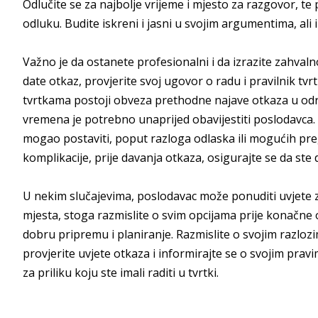
Odlučite se za najbolje vrijeme i mjesto za razgovor, t
odluku. Budite iskreni i jasni u svojim argumentima, ali iz
Važno je da ostanete profesionalni i da izrazite zahvalnos
date otkaz, provjerite svoj ugovor o radu i pravilnik tvr
tvrtkama postoji obveza prethodne najave otkaza u od
vremena je potrebno unaprijed obavijestiti poslodavca. 
mogao postaviti, poput razloga odlaska ili mogućih pr
komplikacije, prije davanja otkaza, osigurajte se da st
U nekim slučajevima, poslodavac može ponuditi uvjete 
mjesta, stoga razmislite o svim opcijama prije konačne 
dobru pripremu i planiranje. Razmislite o svojim razloz
provjerite uvjete otkaza i informirajte se o svojim prav
za priliku koju ste imali raditi u tvrtki.