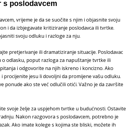
or s poslodavcem
vcem, vrijeme je da se suočite s njim i objasnite svoju
n i da izbjegavate kritiziranje poslodavca ili tvrtke.
sniti svoju odluku i razloge za nju.
jte pretjerivanje ili dramatiziranje situacije. Poslodavac
o odlasku, poput razloga za napuštanje tvrtke ili
tanja i odgovorite na njih iskreno i koncizno. Ako
i procijenite jesu li dovoljni da promijene vašu odluku.
e ponude ako ste već odlučili otići. Važno je da završite
razite svoje želje za uspjehom tvrtke u budućnosti. Ostavite
radnju. Nakon razgovora s poslodavcem, potrebno je
lazak. Ako imate kolege s kojima ste bliski, možete ih