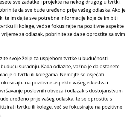
nesete sve zadatke i projekte na nekog drugog u tvrtki.
obrinite da sve bude uređeno prije vašeg odlaska. Ako je
te im dajte sve potrebne informacije koje će im biti
tvrtku ili kolege, već se fokusirajte na pozitivne aspekte
je vrijeme za odlazak, pobrinite se da se oprostite sa svim
izrazite svoje želje za uspjehom tvrtke u budućnosti.
 buduću suradnju. Kada odlazite, važno je da ostanete
macije o tvrtki ili kolegama. Nemojte se osjećati
fokusirajte na pozitivne aspekte vašeg iskustva i
završavanje poslovnih obveza i odlazak s dostojanstvom
bude uređeno prije vašeg odlaska, te se oprostite s
zirati tvrtku ili kolege, već se fokusirajte na pozitivne
.