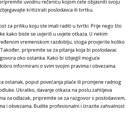
e pripremite uvodnu rečenicu kojom ćete objasniti svoju
bjegavajte kritizirati poslodavca ili tvrtku.
t za priliku koju ste imali raditi u tvrtki. Prije nego što
tke kako biste se uvjerili u uvjete otkaza. U nekim
ređenom vremenskom razdoblju, stoga provjerite koliko
Također, pripremite se za pitanja koja bi poslodavac
egovora oko ostanka. Kako bi izbjegli moguće
e dobro informirani o svim svojim pravima i obvezama.
za ostanak, poput povećanja plaće ili promjene radnog
odluke. Ukratko, davanje otkaza na poslu zahtijeva
ima za odlazak, pripremite se za razgovor s poslodavcem,
ima i obvezama. Budite profesionalni i izrazite zahvalnost