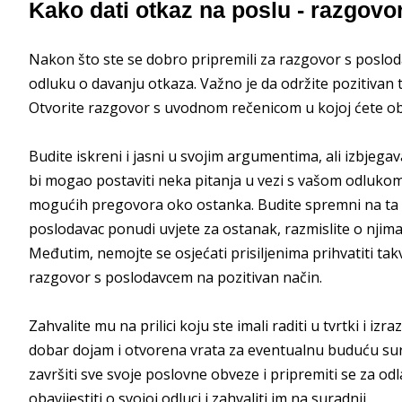
Kako dati otkaz na poslu - razgov
Nakon što ste se dobro pripremili za razgovor s posloda
odluku o davanju otkaza. Važno je da održite pozitivan to
Otvorite razgovor s uvodnom rečenicom u kojoj ćete obja
Budite iskreni i jasni u svojim argumentima, ali izbjegava
bi mogao postaviti neka pitanja u vezi s vašom odlukom 
mogućih pregovora oko ostanka. Budite spremni na ta pi
poslodavac ponudi uvjete za ostanak, razmislite o njima 
Međutim, nemojte se osjećati prisiljenima prihvatiti takv
razgovor s poslodavcem na pozitivan način.
Zahvalite mu na prilici koju ste imali raditi u tvrtki i iz
dobar dojam i otvorena vrata za eventualnu buduću su
završiti sve svoje poslovne obveze i pripremiti se za od
obavijestiti o svojoj odluci i zahvaliti im na suradnji.