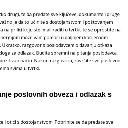
tko drugi, te da predate sve ključeve, dokumente i druge
, važno je da to učinite s dostojanstvom i poštovanjem
a prilici koju ste imali raditi u tvrtki, te se oprostite na
m energijom može vam pomoći u daljnjem karijernom
i. Ukratko, razgovor s poslodavcem o davanju otkaza
azloga za odlazak. Budite spremni na pitanja poslodavca,
 pozitivan način. Nakon razgovora, završite sve poslovne
ema svima u tvrtki.
anje poslovnih obveza i odlazak s
ze i otići s dostojanstvom. Pobrinite se da predate sve