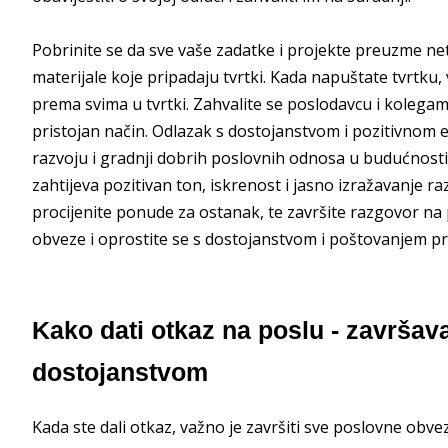
Pobrinite se da sve vaše zadatke i projekte preuzme ne
materijale koje pripadaju tvrtki. Kada napuštate tvrtku
prema svima u tvrtki. Zahvalite se poslodavcu i kolegama n
pristojan način. Odlazak s dostojanstvom i pozitivno
razvoju i gradnji dobrih poslovnih odnosa u budućnost
zahtijeva pozitivan ton, iskrenost i jasno izražavanje r
procijenite ponude za ostanak, te završite razgovor na
obveze i oprostite se s dostojanstvom i poštovanjem pr
Kako dati otkaz na poslu - završav
dostojanstvom
Kada ste dali otkaz, važno je završiti sve poslovne obve