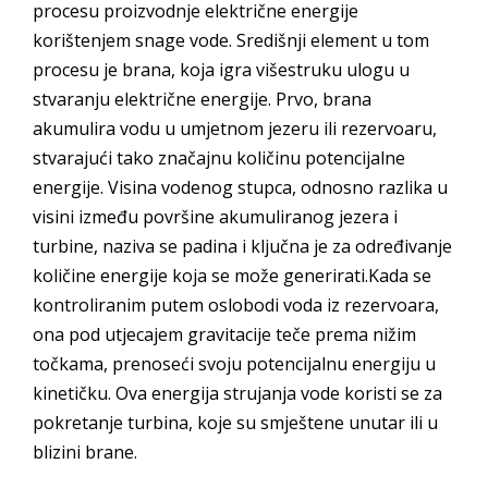
procesu proizvodnje električne energije
korištenjem snage vode. Središnji element u tom
procesu je brana, koja igra višestruku ulogu u
stvaranju električne energije. Prvo, brana
akumulira vodu u umjetnom jezeru ili rezervoaru,
stvarajući tako značajnu količinu potencijalne
energije. Visina vodenog stupca, odnosno razlika u
visini između površine akumuliranog jezera i
turbine, naziva se padina i ključna je za određivanje
količine energije koja se može generirati.Kada se
kontroliranim putem oslobodi voda iz rezervoara,
ona pod utjecajem gravitacije teče prema nižim
točkama, prenoseći svoju potencijalnu energiju u
kinetičku. Ova energija strujanja vode koristi se za
pokretanje turbina, koje su smještene unutar ili u
blizini brane.