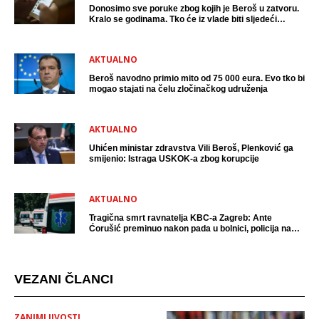
Donosimo sve poruke zbog kojih je Beroš u zatvoru.
Kralo se godinama. Tko će iz vlade biti sljedeći
uhićen?
AKTUALNO
Beroš navodno primio mito od 75 000 eura. Evo tko bi
mogao stajati na čelu zločinačkog udruženja
AKTUALNO
Uhićen ministar zdravstva Vili Beroš, Plenković ga
smijenio: Istraga USKOK-a zbog korupcije
AKTUALNO
Tragična smrt ravnatelja KBC-a Zagreb: Ante
Ćorušić preminuo nakon pada u bolnici, policija na
mjestu događaja
VEZANI ČLANCI
ZANIMLJIVOSTI