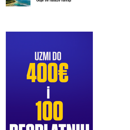
Gdje se nalaze havaji