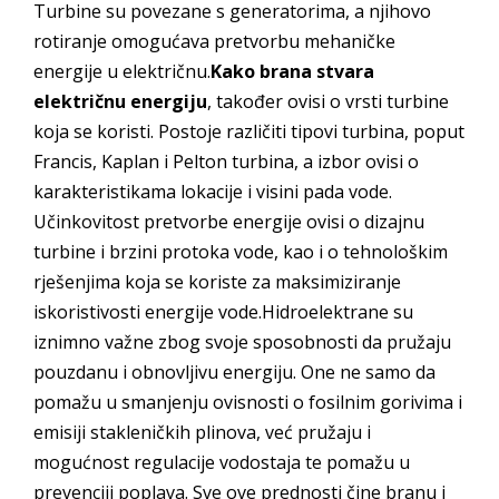
Turbine su povezane s generatorima, a njihovo
rotiranje omogućava pretvorbu mehaničke
energije u električnu.
Kako brana stvara
električnu energiju
, također ovisi o vrsti turbine
koja se koristi. Postoje različiti tipovi turbina, poput
Francis, Kaplan i Pelton turbina, a izbor ovisi o
karakteristikama lokacije i visini pada vode.
Učinkovitost pretvorbe energije ovisi o dizajnu
turbine i brzini protoka vode, kao i o tehnološkim
rješenjima koja se koriste za maksimiziranje
iskoristivosti energije vode.Hidroelektrane su
iznimno važne zbog svoje sposobnosti da pružaju
pouzdanu i obnovljivu energiju. One ne samo da
pomažu u smanjenju ovisnosti o fosilnim gorivima i
emisiji stakleničkih plinova, već pružaju i
mogućnost regulacije vodostaja te pomažu u
prevenciji poplava. Sve ove prednosti čine branu i