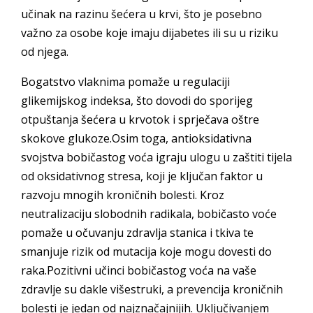
učinak na razinu šećera u krvi, što je posebno
važno za osobe koje imaju dijabetes ili su u riziku
od njega.
Bogatstvo vlaknima pomaže u regulaciji
glikemijskog indeksa, što dovodi do sporijeg
otpuštanja šećera u krvotok i sprječava oštre
skokove glukoze.Osim toga, antioksidativna
svojstva bobičastog voća igraju ulogu u zaštiti tijela
od oksidativnog stresa, koji je ključan faktor u
razvoju mnogih kroničnih bolesti. Kroz
neutralizaciju slobodnih radikala, bobičasto voće
pomaže u očuvanju zdravlja stanica i tkiva te
smanjuje rizik od mutacija koje mogu dovesti do
raka.Pozitivni učinci bobičastog voća na vaše
zdravlje su dakle višestruki, a prevencija kroničnih
bolesti je jedan od najznačajnijih. Uključivanjem