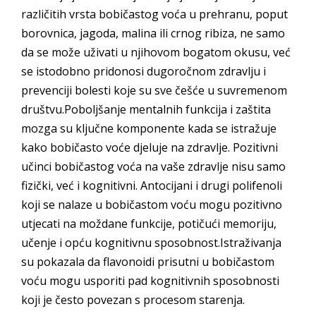
različitih vrsta bobičastog voća u prehranu, poput
borovnica, jagoda, malina ili crnog ribiza, ne samo
da se može uživati u njihovom bogatom okusu, već
se istodobno pridonosi dugoročnom zdravlju i
prevenciji bolesti koje su sve češće u suvremenom
društvu.Poboljšanje mentalnih funkcija i zaštita
mozga su ključne komponente kada se istražuje
kako bobičasto voće djeluje na zdravlje. Pozitivni
učinci bobičastog voća na vaše zdravlje nisu samo
fizički, već i kognitivni. Antocijani i drugi polifenoli
koji se nalaze u bobičastom voću mogu pozitivno
utjecati na moždane funkcije, potičući memoriju,
učenje i opću kognitivnu sposobnost.Istraživanja
su pokazala da flavonoidi prisutni u bobičastom
voću mogu usporiti pad kognitivnih sposobnosti
koji je često povezan s procesom starenja.