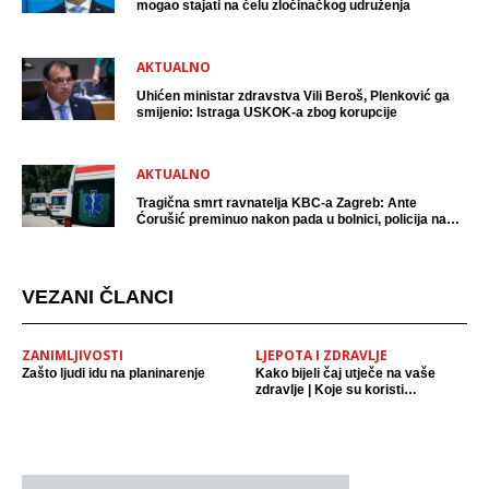
mogao stajati na čelu zločinačkog udruženja
AKTUALNO
Uhićen ministar zdravstva Vili Beroš, Plenković ga
smijenio: Istraga USKOK-a zbog korupcije
AKTUALNO
Tragična smrt ravnatelja KBC-a Zagreb: Ante
Ćorušić preminuo nakon pada u bolnici, policija na
mjestu događaja
VEZANI ČLANCI
ZANIMLJIVOSTI
LJEPOTA I ZDRAVLJE
Zašto ljudi idu na planinarenje
Kako bijeli čaj utječe na vaše
zdravlje | Koje su koristi
konzumacije bijelog čaja