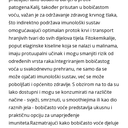
patogena.Kalij, također prisutan u bobičastom
voću, važan je za održavanje zdravog krvnog tlaka,
što indirektno podržava imunološki sustav
omogućavajući optimalan protok krvi i transport
hranjivih tvari do svih dijelova tijela. Fitokemikalije,
poput elaginske kiseline koja se nalazi u malinama,
imaju protuupalni učinak i mogu smanjiti rizik od
određenih vrsta raka.Integriranjem bobičastog
voća u svakodnevnu prehranu, ne samo da se
može ojačati imunološki sustav, već se može
poboljšati i općenito zdravlje. S obzirom na to da su
lako dostupni i mogu se konzumirati na različite
načine - svježi, smrznuti, u smoothiejima ili kao dio
raznih jela - bobičasto voće predstavlja ukusnu i
praktičnu opciju za unaprjeđenje
imuniteta.Razmatrajući kako bobičasto voće djeluje