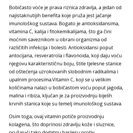
Bobičasto voće je prava riznica zdravlja, a jedan od
najistaknutijih benefita koje pruža jest jačanje
imunološkog sustava. Bogato je antioksidansima,
vitamina C, kalija i fitokemikalijama, što ga čini
moćnim saveznikom u obrani organizma od
različitih infekcija i bolesti. Antioksidansi poput
antocijana, resveratrola i flavonoida, koji daju voću
njegovu karakterističnu boju, štite tjelesne stanice
od oštećenja uzrokovanih slobodnim radikalima i
upalnim procesima.Vitamin C, koji se u velikim
količinama nalazi u bobičastom voću poput jagoda,
malina i ribiza, ključan je za proizvodnju bijelih
krvnih stanica koje su temelj imunološkog sustava.
Osim toga, ovaj vitamin potiče proizvodnju
kolagena, što doprinosi zdravlju kože i sluznice,
pružajući tako dodatnu barijeru protiv