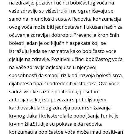
na zdravlje, pozitivni učinci bobičastog voća na
vaše zdravlje su višestruki i ne ograničavaju se
samo na imunološki sustav. Redovita konzumacija
ovog voća može biti jednostavan i ukusan način za
očuvanje zdravlja i dobrobiti.Prevencija kroničnih
bolesti jedan je od ključnih aspekata koji se
istražuju kada se razmatra kako bobičasto voće
djeluje na zdravlje. Pozitivni učinci bobičastog voća
na vaše zdravlje ogledaju se u njegovoj
sposobnosti da smanji rizik od razvoja bolesti srca,
dijabetesa tipa 2 i određenih vrsta raka. Ovo voće
sadrži visoke razine polifenola, posebice
antocijana, koji su povezani s poboljšanjem
kardiovaskularnog zdravlja putem snižavanja
krvnog tlaka i kolesterola te poboljšanja funkcije
krvnih žila.Studije su pokazale da redovita
konzumacija bobičastog voća može imati pozitivan