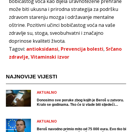
bobičastog voća kao dijela uravnotežene prehrane
može biti ukusna i prirodna strategija za podršku
zdravom starenju mozga i održavanje mentalne
oštrine. Pozitivni učinci bobičastog voća na vaše
zdravlje su, stoga, sveobuhvatni i značajno
doprinose kvaliteti života.
Tagovi:
antioksidansi
,
Prevencija bolesti
,
Srčano
zdravlje
,
Vitaminski izvor
NAJNOVIJE VIJESTI
AKTUALNO
Donosimo sve poruke zbog kojih je Beroš u zatvoru.
Kralo se godinama. Tko će iz vlade biti sljedeći
uhićen?
AKTUALNO
Beroš navodno primio mito od 75 000 eura. Evo tko bi