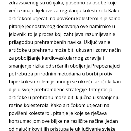
zdravstvenog stručnjaka, posebno za osobe koje
već uzimaju lijekove za regulaciju kolesterola.Kako
artičokom utjecati na povišeni kolesterol nije samo
pitanje jednostavnog dodavanja ove namirnice u
jelovnik; to je proces koji zahtijeva razumijevanje i
prilagodbu prehrambenih navika. Uključivanje
artičoke u prehranu može biti ukusan i zdrav način
za poboljšanje kardiovaskularnog zdravlja i
smanjenje rizika od srčanih oboljenja.Prepoznajući
potrebu za prirodnim metodama u borbi protiv
hiperkolesterolemije, mnogi se okreću artičoki kao
dijelu svoje prehrambene strategije. Integracija
artičoke u prehranu može biti ključna u smanjenju
razine kolesterola. Kako artičokom utjecati na
povišeni kolesterol, pitanje je koje se rješava
konzumacijom ove biljke na različite načine. Jedan
od najučinkovitijih pristupa je uključivanje svježe