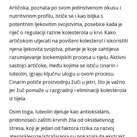
Artičoka, poznata po svom jedinstvenom okusu i
nutritivnom profilu, ističe se i kao biljka s
potentnim ljekovitim svojstvima, posebice kada je
riječ o regulaciji razine kolesterola u krvi. Kako
artičokom utjecati na povišeni kolesterol i iskoristiti
njena ljekovita svojstva, pitanje je koje zahtijeva
razumijevanje biokemijskih procesa u tijelu. Aktivni
sastojci artičoke, među kojima se ističu cinarin i
luteolin, igraju ključnu ulogu u ovom procesu.
Cinarin potiče proizvodnju žuči u jetri, što je važno
jer žuč pomaže u razgradnji i eliminaciji kolesterola
iz tijela.
Osim toga, luteolin djeluje kao antioksidans,
pridonoseći zaštiti krvnih žila od oksidativnog
stresa, koji je jedan od faktora rizika za razvoj
ateroskleroze.Istraživanja su pokazala da ekstrakt