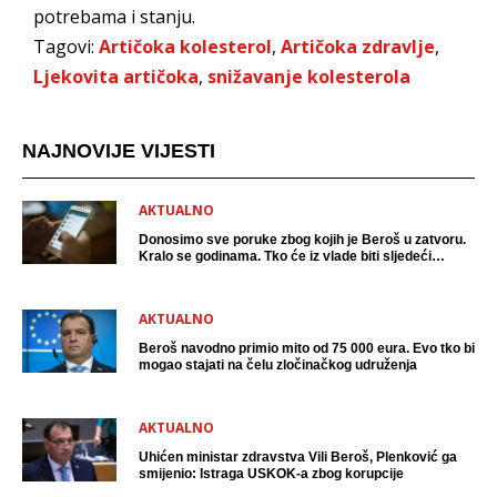
potrebama i stanju.
Tagovi:
Artičoka kolesterol
,
Artičoka zdravlje
,
Ljekovita artičoka
,
snižavanje kolesterola
NAJNOVIJE VIJESTI
AKTUALNO
Donosimo sve poruke zbog kojih je Beroš u zatvoru.
Kralo se godinama. Tko će iz vlade biti sljedeći
uhićen?
AKTUALNO
Beroš navodno primio mito od 75 000 eura. Evo tko bi
mogao stajati na čelu zločinačkog udruženja
AKTUALNO
Uhićen ministar zdravstva Vili Beroš, Plenković ga
smijenio: Istraga USKOK-a zbog korupcije