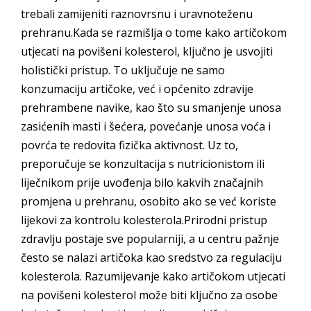
trebali zamijeniti raznovrsnu i uravnoteženu
prehranu.Kada se razmišlja o tome kako artičokom
utjecati na povišeni kolesterol, ključno je usvojiti
holistički pristup. To uključuje ne samo
konzumaciju artičoke, već i općenito zdravije
prehrambene navike, kao što su smanjenje unosa
zasićenih masti i šećera, povećanje unosa voća i
povrća te redovita fizička aktivnost. Uz to,
preporučuje se konzultacija s nutricionistom ili
liječnikom prije uvođenja bilo kakvih značajnih
promjena u prehranu, osobito ako se već koriste
lijekovi za kontrolu kolesterola.Prirodni pristup
zdravlju postaje sve popularniji, a u centru pažnje
često se nalazi artičoka kao sredstvo za regulaciju
kolesterola. Razumijevanje kako artičokom utjecati
na povišeni kolesterol može biti ključno za osobe