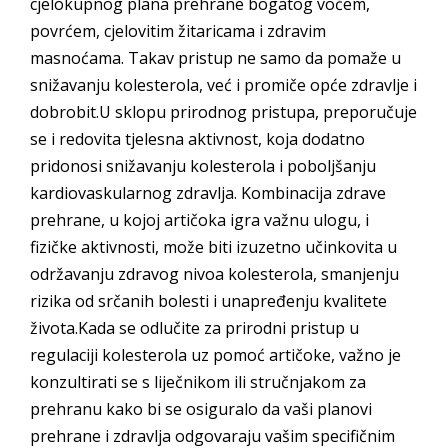
cjelokupnog plana prehrane bogatog voćem,
povrćem, cjelovitim žitaricama i zdravim
masnoćama. Takav pristup ne samo da pomaže u
snižavanju kolesterola, već i promiče opće zdravlje i
dobrobit.U sklopu prirodnog pristupa, preporučuje
se i redovita tjelesna aktivnost, koja dodatno
pridonosi snižavanju kolesterola i poboljšanju
kardiovaskularnog zdravlja. Kombinacija zdrave
prehrane, u kojoj artičoka igra važnu ulogu, i
fizičke aktivnosti, može biti izuzetno učinkovita u
održavanju zdravog nivoa kolesterola, smanjenju
rizika od srčanih bolesti i unapređenju kvalitete
života.Kada se odlučite za prirodni pristup u
regulaciji kolesterola uz pomoć artičoke, važno je
konzultirati se s liječnikom ili stručnjakom za
prehranu kako bi se osiguralo da vaši planovi
prehrane i zdravlja odgovaraju vašim specifičnim