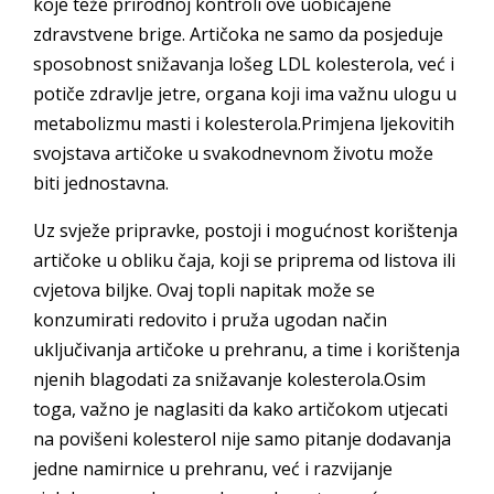
koje teže prirodnoj kontroli ove uobičajene
zdravstvene brige. Artičoka ne samo da posjeduje
sposobnost snižavanja lošeg LDL kolesterola, već i
potiče zdravlje jetre, organa koji ima važnu ulogu u
metabolizmu masti i kolesterola.Primjena ljekovitih
svojstava artičoke u svakodnevnom životu može
biti jednostavna.
Uz svježe pripravke, postoji i mogućnost korištenja
artičoke u obliku čaja, koji se priprema od listova ili
cvjetova biljke. Ovaj topli napitak može se
konzumirati redovito i pruža ugodan način
uključivanja artičoke u prehranu, a time i korištenja
njenih blagodati za snižavanje kolesterola.Osim
toga, važno je naglasiti da kako artičokom utjecati
na povišeni kolesterol nije samo pitanje dodavanja
jedne namirnice u prehranu, već i razvijanje