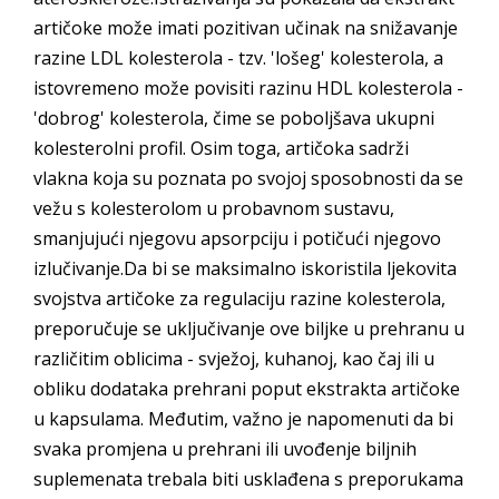
artičoke može imati pozitivan učinak na snižavanje
razine LDL kolesterola - tzv. 'lošeg' kolesterola, a
istovremeno može povisiti razinu HDL kolesterola -
'dobrog' kolesterola, čime se poboljšava ukupni
kolesterolni profil. Osim toga, artičoka sadrži
vlakna koja su poznata po svojoj sposobnosti da se
vežu s kolesterolom u probavnom sustavu,
smanjujući njegovu apsorpciju i potičući njegovo
izlučivanje.Da bi se maksimalno iskoristila ljekovita
svojstva artičoke za regulaciju razine kolesterola,
preporučuje se uključivanje ove biljke u prehranu u
različitim oblicima - svježoj, kuhanoj, kao čaj ili u
obliku dodataka prehrani poput ekstrakta artičoke
u kapsulama. Međutim, važno je napomenuti da bi
svaka promjena u prehrani ili uvođenje biljnih
suplemenata trebala biti usklađena s preporukama