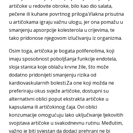
artičoke u redovite obroke, bilo kao dio salata,
pečene ili kuhane povrtnog priloga.Vlakna prisutna
u artičokama igraju važnu ulogu, jer ona pomažu u
smanjenju apsorpcije kolesterola u crijevima, te
tako pridonose njegovom izlučivanju iz organizma.
Osim toga, artičoka je bogata polifenolima, koji
imaju sposobnost poboljšanja funkcije endotela,
sloja stanica koje oblažu krvne žile, što može
dodatno pridonijeti smanjenju rizika od
kardiovaskularnih bolesti.Za one koji možda ne
preferiraju okus svježe artičoke, dostupni su
alternativni oblici poput ekstrakta artičoke u
kapsulama ili artičokinog čaja. Ovi oblici
konzumacije omogućuju lako uključivanje ljekovitih
svojstava artičoke u svakodnevnu rutinu. Međutim,
važno je biti svjestan da dodaci prehrani ne bi