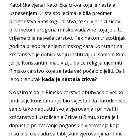
Katolička vjera i Katolička crkva koja je nastala
uznesenjem Krista stoljećima je bila predmet
progonstva Rimskog Carstva, te su vjernici židovi
bilo metom progona rimske vladavine koja je u to
vrijeme bila najveće carstvo. Tek nakon tristotinjak
godina preobraćenjem rimskog cara Konstantina
kršćanstvo je dobilo svoju instituciju u samom Rimu
jer je Konstantin imao viziju da će religija ujediniti
Rimsko carstvo koje se tada već počelo dijeliti. Da li
je to trenutak
kada je nastala crkva
?
S obzirom da je Rimsko carstvo obuhvaćalo veliko
područje Konstantin je bio svjestan da narodi neće
samo tako napustiti svoja vjerovanja i prihvatiti
kršćanstvo i ustoličenje Crkve u Rimu, stoga je i
dopustio prihvaćanje poganskih vjerovanja koja
nisu bila u skladu sa biblijskim vjerovanjima i time