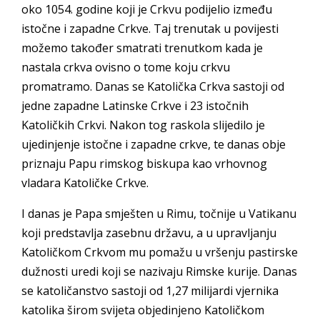
oko 1054. godine koji je Crkvu podijelio između
istočne i zapadne Crkve. Taj trenutak u povijesti
možemo također smatrati trenutkom kada je
nastala crkva ovisno o tome koju crkvu
promatramo. Danas se Katolička Crkva sastoji od
jedne zapadne Latinske Crkve i 23 istočnih
Katoličkih Crkvi. Nakon tog raskola slijedilo je
ujedinjenje istočne i zapadne crkve, te danas obje
priznaju Papu rimskog biskupa kao vrhovnog
vladara Katoličke Crkve.
I danas je Papa smješten u Rimu, točnije u Vatikanu
koji predstavlja zasebnu državu, a u upravljanju
Katoličkom Crkvom mu pomažu u vršenju pastirske
dužnosti uredi koji se nazivaju Rimske kurije. Danas
se katoličanstvo sastoji od 1,27 milijardi vjernika
katolika širom svijeta objedinjeno Katoličkom