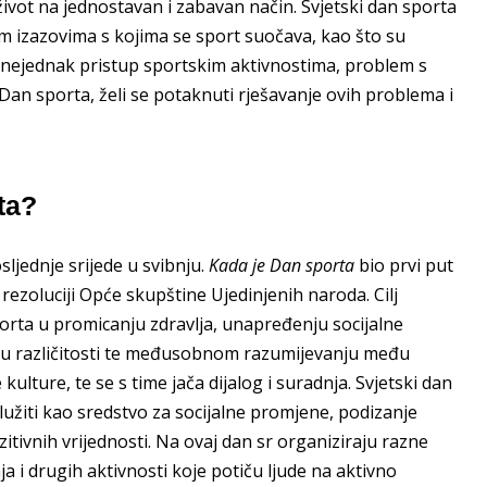
ivot na jednostavan i zabavan način. Svjetski dan sporta
tim izazovima s kojima se sport suočava, kao što su
 nejednak pristup sportskim aktivnostima, problem s
 Dan sporta, želi se potaknuti rješavanje ovih problema i
ta?
ljednje srijede u svibnju.
Kada je Dan sporta
bio prvi put
 rezoluciji Opće skupštine Ujedinjenih naroda. Cilj
porta u promicanju zdravlja, unapređenju socijalne
anju različitosti te međusobnom razumijevanju među
ulture, te se s time jača dijalog i suradnja. Svjetski dan
užiti kao sredstvo za socijalne promjene, podizanje
itivnih vrijednosti. Na ovaj dan sr organiziraju razne
a i drugih aktivnosti koje potiču ljude na aktivno