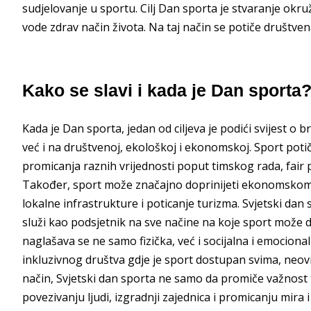
sudjelovanje u sportu. Cilj Dan sporta je stvaranje okruž
vode zdrav način života. Na taj način se potiče društve
Kako se slavi i kada je Dan sporta
Kada je Dan sporta, jedan od ciljeva je podići svijest o 
već i na društvenoj, ekološkoj i ekonomskoj. Sport poti
promicanja raznih vrijednosti poput timskog rada, fair
Također, sport može značajno doprinijeti ekonomskom 
lokalne infrastrukture i poticanje turizma. Svjetski dan
služi kao podsjetnik na sve načine na koje sport može do
naglašava se ne samo fizička, već i socijalna i emociona
inkluzivnog društva gdje je sport dostupan svima, neovi
način, Svjetski dan sporta ne samo da promiče važnost tj
povezivanju ljudi, izgradnji zajednica i promicanju mira i