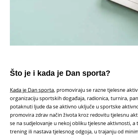
Što je i kada je Dan sporta?
Kada je Dan sporta
, promoviraju se razne tjelesne akti
organizaciju sportskih događaja, radionica, turnira, panel
potaknuti ljude da se aktivno uključe u sportske aktivnos
promovira zdrav način života kroz redovitu tjelesnu akt
se na sudjelovanje u nekoj obliku tjelesne aktivnosti, a 
trening ili nastava tjelesnog odgoja, u trajanju od minim