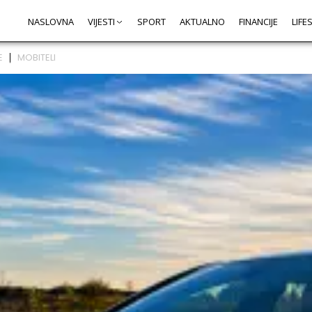
NASLOVNA
VIJESTI
SPORT
AKTUALNO
FINANCIJE
LIFE