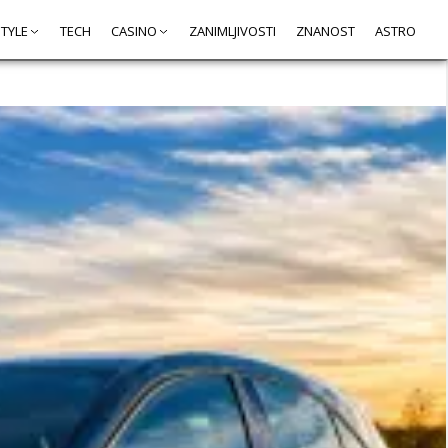
STYLE
TECH
CASINO
ZANIMLJIVOSTI
ZNANOST
ASTRO