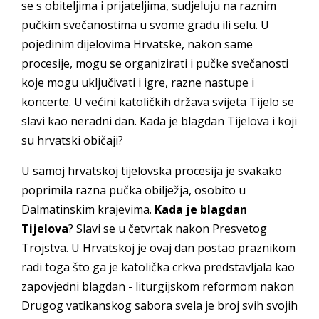
se s obiteljima i prijateljima, sudjeluju na raznim
pučkim svečanostima u svome gradu ili selu. U
pojedinim dijelovima Hrvatske, nakon same
procesije, mogu se organizirati i pučke svečanosti
koje mogu uključivati i igre, razne nastupe i
koncerte. U većini katoličkih država svijeta Tijelo se
slavi kao neradni dan. Kada je blagdan Tijelova i koji
su hrvatski običaji?
U samoj hrvatskoj tijelovska procesija je svakako
poprimila razna pučka obilježja, osobito u
Dalmatinskim krajevima.
Kada je blagdan
Tijelova
? Slavi se u četvrtak nakon Presvetog
Trojstva. U Hrvatskoj je ovaj dan postao praznikom
radi toga što ga je katolička crkva predstavljala kao
zapovjedni blagdan - liturgijskom reformom nakon
Drugog vatikanskog sabora svela je broj svih svojih