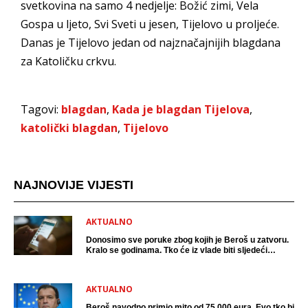
svetkovina na samo 4 nedjelje: Božić zimi, Vela
Gospa u ljeto, Svi Sveti u jesen, Tijelovo u proljeće.
Danas je Tijelovo jedan od najznačajnijih blagdana
za Katoličku crkvu.
Tagovi:
blagdan
,
Kada je blagdan Tijelova
,
katolički blagdan
,
Tijelovo
NAJNOVIJE VIJESTI
AKTUALNO
Donosimo sve poruke zbog kojih je Beroš u zatvoru.
Kralo se godinama. Tko će iz vlade biti sljedeći
uhićen?
AKTUALNO
Beroš navodno primio mito od 75 000 eura. Evo tko bi