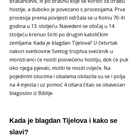
Brašančevo, ili po brašnu koje se koristi za izradu
hostije, a duboko je povezano s procesijama. Prva
procesija prema povijesti održala se u Kolnu 70-ih
godina u 13. stoljeću. Navedeni se običaj u 14.
stoljeću krenuo širiti po drugim katoličkim
zemljama. Kada je blagdan Tijelova? U četvrtak
nakon svetkovine Svetog trojstva svećenik u
monstranci će nositi posvećenu hostiju, dok će puk
oko njega pjevati, moliti te nositi cvijeće. Na
pojedinim otocima i obalama obilazila su se i polja
na 4 mjesta i uz pomoć 4 oltara čitao se obavezan
blagoslov iz Biblije.
Kada je blagdan Tijelova i kako se
slavi?