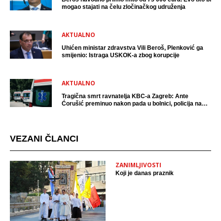
mogao stajati na čelu zločinačkog udruženja
AKTUALNO
Uhićen ministar zdravstva Vili Beroš, Plenković ga
smijenio: Istraga USKOK-a zbog korupcije
AKTUALNO
Tragična smrt ravnatelja KBC-a Zagreb: Ante
Ćorušić preminuo nakon pada u bolnici, policija na
mjestu događaja
VEZANI ČLANCI
ZANIMLJIVOSTI
Koji je danas praznik