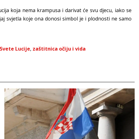
Lucija koja nema krampusa i darivat će svu djecu, iako se
jaj svjetla koje ona donosi simbol je i plodnosti ne samo
Svete Lucije
,
zaštitnica očiju i vida