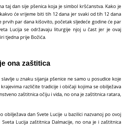
na taj dan sije pšenica koja je simbol kršćanstva. Kako je
akvo će vrijeme biti tih 12 dana jer svaki od tih 12 dana
e prvih par dana kišovito, početak sljedeće godine će par
ta Lucija se održavaju liturgije njoj u čast jer je ovaj
ri tjedna prije Božića.
je ona zaštitica
 slavlje u znaku sijanja pšenice ne samo u posudice koje
rajevima različite tradicije i običaji kojima se obilježava
enstveno zaštitnica očiju i vida, no ona je zaštitnica ratara,
o obilježava dan Svete Lucije u bazilici nazvanoj po ovoj
e Sveta Lucija zaštitnica Dalmacije, no ona je i zaštitnica