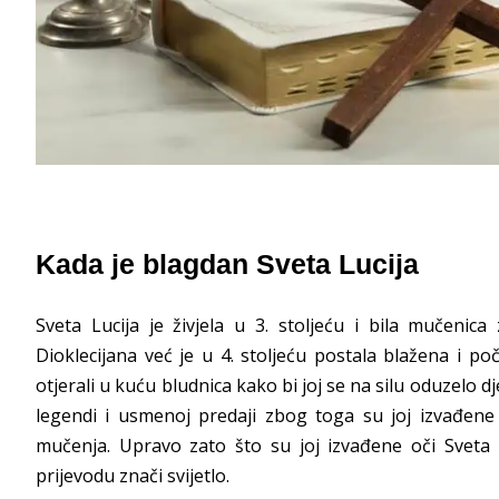
Kada je blagdan Sveta Lucija
Sveta Lucija je živjela u 3. stoljeću i bila mučenic
Dioklecijana već je u 4. stoljeću postala blažena i po
otjerali u kuću bludnica kako bi joj se na silu oduzelo
legendi i usmenoj predaji zbog toga su joj izvađene
mučenja. Upravo zato što su joj izvađene oči Sveta L
prijevodu znači svijetlo.