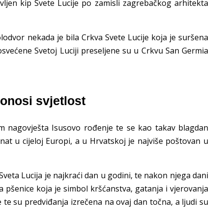
avljen kip Svete Lucije po zamisli zagrebačkog arhitekta
olodvor nekada je bila Crkva Svete Lucije koja je suršena
posvećene Svetoj Luciji preseljene su u Crkvu San Germia
onosi svjetlost
om nagovješta Isusovo rođenje te se kao takav blagdan
nat u cijeloj Europi, a u Hrvatskoj je najviše poštovan u
eta Lucija je najkraći dan u godini, te nakon njega dani
 pšenice koja je simbol kršćanstva, gatanja i vjerovanja
e te su predviđanja izrečena na ovaj dan točna, a ljudi su