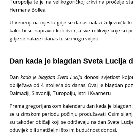
Turopolja te je na velikogoričkoj crkvi na pročelje st
Hermana Bollea.
U Veneciji na mjestu gdje se danas nalazi željeznički k
kako bi se napravio kolodvor, a sve relikvije koje su 
gdje se nalaze i danas te se mogu vidjeti.
Dan kada je blagdan Sveta Lucija d
Dan
kada je blagdan Sveta Lucija
donosi svjetlost koj
obilježava od 4. stoljeća do danas. Ovaj je blagdan poz
Dalmaciji, Slavoniji, Turopolju, Istri i Kvarneru.
Prema gregorijanskom kalendaru dan kada je blagdan Sv
se u zimskom periodu počinju produžavati. Osim sijanja
su također običaji koji se održavaju na dan Svete Lucij
oduvijek bili znatiželjni što im budućnost donosi.