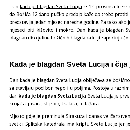
Dan
kada je blagdan Sveta Lucija
je 13. prosinca te se 
do Božića 12 dana pučka predaja kaže da treba pratiti k
predstavlja jedan mjesec naredne godine. Pa tako ako j
mjeseci biti kišovito i mokro. Dan kada je blagdan Sve
blagdan dio cjeline božićnih blagdana koji započinju četi
Kada je blagdan Sveta Lucija i čija 
Dan kada je blagdan Sveta Lucija obilježava se božićno
se stavljaju pod bor nego i u poljima. Postoje u raznim k
dan
kada je blagdan Sveta Lucija
. Sveta Lucija je prv
krojača, pisara, slijepih, tkalaca, te lađara.
Mjesto gdje je preminula Sirakuza i danas veličanstven
svetici. Splitska katedrala ima kriptu Svete Lucije jer j