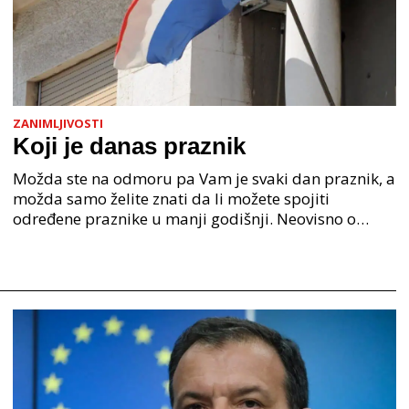
ZANIMLJIVOSTI
Koji je danas praznik
Možda ste na odmoru pa Vam je svaki dan praznik, a
možda samo želite znati da li možete spojiti
određene praznike u manji godišnji. Neovisno o
tome zašto se pitate koji je danas praznik, sve
praznike