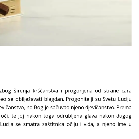
a zbog širenja kršćanstva i progonjena od strane cara
čeo se obilježavati blagdan. Progonitelji su Svetu Luciju
 djevičanstvo, no Bog je sačuvao njeno djevičanstvo. Prema
 oči, te joj nakon toga odrubljena glava nakon dugog
ucija se smatra zaštitnica očiju i vida, a njeno ime u