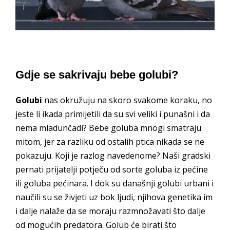
Gdje se sakrivaju bebe golubi?
Golubi
nas okružuju na skoro svakome koraku, no
jeste li ikada primijetili da su svi veliki i punašni i da
nema mladunčadi? Bebe goluba mnogi smatraju
mitom, jer za razliku od ostalih ptica nikada se ne
pokazuju. Koji je razlog navedenome? Naši gradski
pernati prijatelji potječu od sorte goluba iz pećine
ili goluba pećinara. I dok su današnji golubi urbani i
naučili su se živjeti uz bok ljudi, njihova genetika im
i dalje nalaže da se moraju razmnožavati što dalje
od mogućih predatora. Golub će birati što