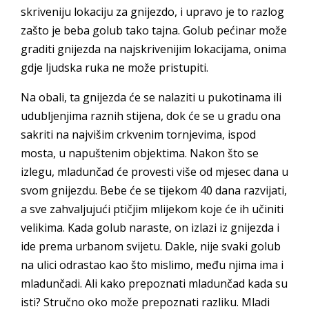
skriveniju lokaciju za gnijezdo, i upravo je to razlog
zašto je beba golub tako tajna. Golub pećinar može
graditi gnijezda na najskrivenijim lokacijama, onima
gdje ljudska ruka ne može pristupiti.
Na obali, ta gnijezda će se nalaziti u pukotinama ili
udubljenjima raznih stijena, dok će se u gradu ona
sakriti na najvišim crkvenim tornjevima, ispod
mosta, u napuštenim objektima. Nakon što se
izlegu, mladunčad će provesti više od mjesec dana u
svom gnijezdu. Bebe će se tijekom 40 dana razvijati,
a sve zahvaljujući ptičjim mlijekom koje će ih učiniti
velikima. Kada golub naraste, on izlazi iz gnijezda i
ide prema urbanom svijetu. Dakle, nije svaki golub
na ulici odrastao kao što mislimo, među njima ima i
mladunčadi. Ali kako prepoznati mladunčad kada su
isti? Stručno oko može prepoznati razliku. Mladi