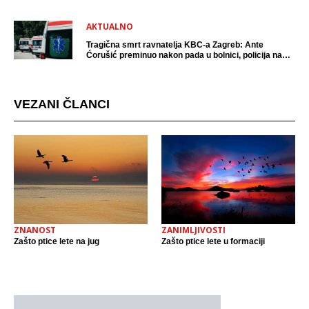
AKTUALNO
Tragična smrt ravnatelja KBC-a Zagreb: Ante
Ćorušić preminuo nakon pada u bolnici, policija na
mjestu događaja
VEZANI ČLANCI
ZNANOST
ZANIMLJIVOSTI
Zašto ptice lete na jug
Zašto ptice lete u formaciji