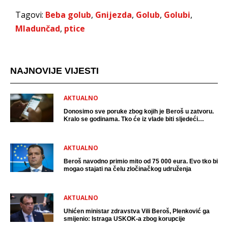
Tagovi:
Beba golub
,
Gnijezda
,
Golub
,
Golubi
,
Mladunčad
,
ptice
NAJNOVIJE VIJESTI
AKTUALNO
Donosimo sve poruke zbog kojih je Beroš u zatvoru.
Kralo se godinama. Tko će iz vlade biti sljedeći
uhićen?
AKTUALNO
Beroš navodno primio mito od 75 000 eura. Evo tko bi
mogao stajati na čelu zločinačkog udruženja
AKTUALNO
Uhićen ministar zdravstva Vili Beroš, Plenković ga
smijenio: Istraga USKOK-a zbog korupcije