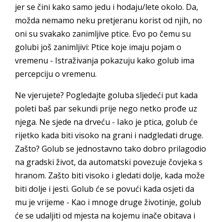
jer se čini kako samo jedu i hodaju/lete okolo. Da,
možda nemamo neku pretjeranu korist od njih, no
oni su svakako zanimljive ptice. Evo po čemu su
golubi još zanimljivi: Ptice koje imaju pojam o
vremenu - Istraživanja pokazuju kako golub ima
percepciju o vremenu.
Ne vjerujete? Pogledajte goluba sljedeći put kada
poleti baš par sekundi prije nego netko prođe uz
njega. Ne sjede na drveću - Iako je ptica, golub će
rijetko kada biti visoko na grani i nadgledati druge.
Zašto? Golub se jednostavno tako dobro prilagodio
na gradski život, da automatski povezuje čovjeka s
hranom. Zašto biti visoko i gledati dolje, kada može
biti dolje i jesti. Golub će se povući kada osjeti da
mu je vrijeme - Kao i mnoge druge životinje, golub
će se udaljiti od mjesta na kojemu inače obitava i