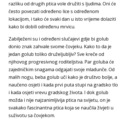
razliku od drugih ptica vole družiti s ljudima. Oni će
često povezati određeno lice s određenom
lokacijom, i tako će svaki dan u isto vrijeme dolaziti
kako bi dobili određenu mrvicu.
Zabilježeni su i određeni slučajevi gdje bi golub
donio znak zahvale svome čovjeku. Kako to da je
jedan golub toliko druželjubljiv? Sve kreče od
njihovog progresivnog roditeljstva. Par goluba će
zajedničkim snagama odgajati svoje mladunče. Od
malih nogu, beba golub uči kako je društvo bolje, a
naučeno osjeti i kada prvi puta stupi na gradsko tlo
i kada osjeti vrevu gradskog života. I dok golub
možda i nije najzanimljivija ptica na svijetu, on je
svakako fascinantna ptica koja se naučila živjeti u
suživotu sa čovjekom.