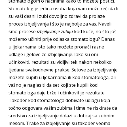
stomatologom o načinima kako to možete postići.
Stomatolog je jedina osoba koja vam može reći da li
su vaši desni i zubi dovoljno zdravi da prolaze
proces izbjeljivanja i što je najbolje za vas. Naveli
smo procese
izbjeljivanje zubiju
kod kuće, no što još
možemo učiniti prije odlaska stomatologu? Danas
u ljekarnama isto tako možete pronaći razne
udlage i gelove ze izbjeljivanje. Iako su oni
učinkoviti, rezultati su vidljivi tek nakon nekoliko
tjedana svakodnevne prakse. Setove za izbjeljivanje
možete kupiti u ljekarnama ili kod stomatologa, ali
važno je naglasiti da set koji ste kupili kod
stomatologa daje brže i učinkovitije rezultate.
Također kod stomatologa dobivate udlagu koja
točno odgovara vašim zubima i time ne riskirate da
sredstvo za izbjeljivanje dolazi u doticaj sa zubnim
mesom. Trake za izbjeljivanje su također veoma