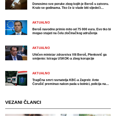
Donosimo sve poruke zbog kojih je Beroš u zatvoru.
Kralo se godinama. Tko će iz vlade biti sljedeći
uhićen?
AKTUALNO
Beroš navodno primio mito od 75 000 eura. Evo tko bi
mogao stajati na čelu zločinačkog udruženja
AKTUALNO
Uhićen ministar zdravstva Vili Beroš, Plenković ga
smijenio: Istraga USKOK-a zbog korupcije
AKTUALNO
Tragična smrt ravnatelja KBC-a Zagreb: Ante
Ćorušić preminuo nakon pada u bolnici, policija na
mjestu događaja
VEZANI ČLANCI