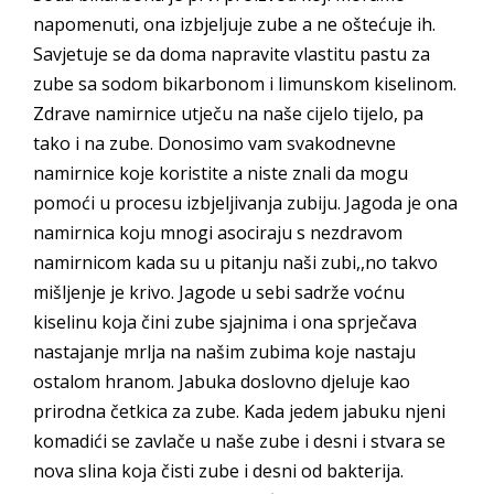
napomenuti, ona izbjeljuje zube a ne oštećuje ih.
Savjetuje se da doma napravite vlastitu pastu za
zube sa sodom bikarbonom i limunskom kiselinom.
Zdrave namirnice utječu na naše cijelo tijelo, pa
tako i na zube. Donosimo vam svakodnevne
namirnice koje koristite a niste znali da mogu
pomoći u procesu izbjeljivanja zubiju. Jagoda je ona
namirnica koju mnogi asociraju s nezdravom
namirnicom kada su u pitanju naši zubi,,no takvo
mišljenje je krivo. Jagode u sebi sadrže voćnu
kiselinu koja čini zube sjajnima i ona sprječava
nastajanje mrlja na našim zubima koje nastaju
ostalom hranom. Jabuka doslovno djeluje kao
prirodna četkica za zube. Kada jedem jabuku njeni
komadići se zavlače u naše zube i desni i stvara se
nova slina koja čisti zube i desni od bakterija.