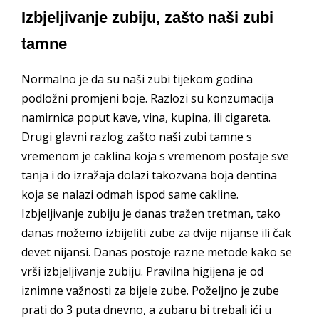
Izbjeljivanje zubiju, zašto naši zubi
tamne
Normalno je da su naši zubi tijekom godina
podložni promjeni boje. Razlozi su konzumacija
namirnica poput kave, vina, kupina, ili cigareta.
Drugi glavni razlog zašto naši zubi tamne s
vremenom je caklina koja s vremenom postaje sve
tanja i do izražaja dolazi takozvana boja dentina
koja se nalazi odmah ispod same cakline.
Izbjeljivanje zubiju
je danas tražen tretman, tako
danas možemo izbijeliti zube za dvije nijanse ili čak
devet nijansi. Danas postoje razne metode kako se
vrši izbjeljivanje zubiju. Pravilna higijena je od
iznimne važnosti za bijele zube. Poželjno je zube
prati do 3 puta dnevno, a zubaru bi trebali ići u