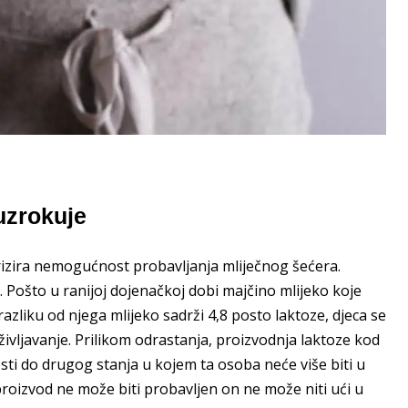
 uzrokuje
rizira nemogućnost probavljanja mliječnog šećera.
 Pošto u ranijoj dojenačkoj dobi majčino mlijeko koje
azliku od njega mlijeko sadrži 4,8 posto laktoze, djeca se
življavanje. Prilikom odrastanja, proizvodnja laktoze kod
sti do drugog stanja u kojem ta osoba neće više biti u
roizvod ne može biti probavljen on ne može niti ući u