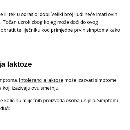
li tek u odrasloj dobi. Veliki broj ljudi neće imati ovih
ga. Točan uzrok zbog kojeg može doći do ovog
e obratit te liječniku kod primjedbe prvih simptoma kako
ja laktoze
simptoma.
Intolerancija laktoze
može izazvati simptome
koji izazivaju ovu smetnju.
je količinu mliječnih proizvoda osoba unijela. Simptomi
dući: