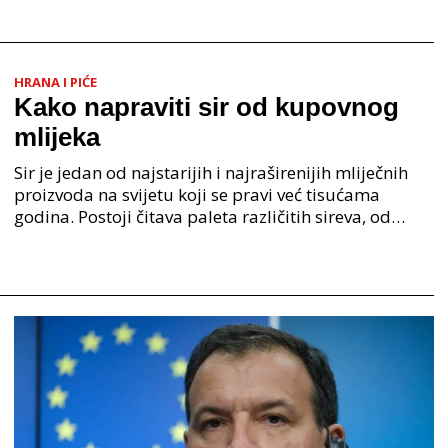
HRANA I PIĆE
Kako napraviti sir od kupovnog
mlijeka
Sir je jedan od najstarijih i najraširenijih mliječnih
proizvoda na svijetu koji se pravi već tisućama
godina. Postoji čitava paleta različitih sireva, od
blagih i kremastih pa sve do tvrdih i