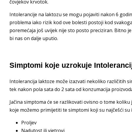
čovjekov krvotok.
Intolerancije na laktozu se mogu pojaviti nakon 6 godine i
problema iako rizik kod ove bolesti postoji kod svako
poremećaja još uvijek nije sto posto preciziran. Bitno j
bi nas on dalje uputio.
Simptomi koje uzrokuje Intoleranci
Intolerancija laktoze može izazvati nekoliko različitih 
tek nakon pola sata do 2 sata od konzumacija proizvoda 
Jačina simptoma će se razlikovati ovisno o tome koliku 
koje možemo primijetiti te simptomi koji su najčešći su i
Proljev
Nadutost ili vjetrovi