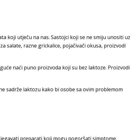
koji utječu na nas. Sastojci koji se ne smiju unositi uz
a salate, razne grickalice, pojačivači okusa, proizvodi
guće naći puno proizvoda koji su bez laktoze. Proizvodi
oji ne sadrže laktozu kako bi osobe sa ovim problemom
izbjegavati preparati koji mogu pogoršati simptome.