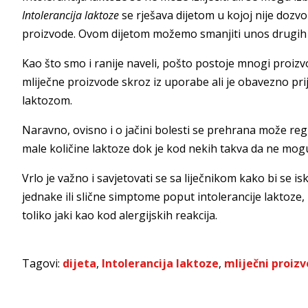
Intolerancija laktoze
se rješava dijetom u kojoj nije dozvo
proizvode. Ovom dijetom možemo smanjiti unos drugih sas
Kao što smo i ranije naveli, pošto postoje mnogi proizvod
mliječne proizvode skroz iz uporabe ali je obavezno prije 
laktozom.
Naravno, ovisno i o jačini bolesti se prehrana može regu
male količine laktoze dok je kod nekih takva da ne mog
Vrlo je važno i savjetovati se sa liječnikom kako bi se 
jednake ili slične simptome poput intolerancije laktoze
toliko jaki kao kod alergijskih reakcija.
Tagovi:
dijeta
,
Intolerancija laktoze
,
mliječni proizv