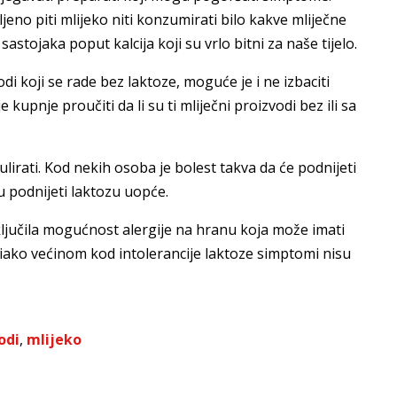
ljeno piti mlijeko niti konzumirati bilo kakve mliječne
tojaka poput kalcija koji su vrlo bitni za naše tijelo.
i koji se rade bez laktoze, moguće je i ne izbaciti
kupnje proučiti da li su ti mliječni proizvodi bez ili sa
lirati. Kod nekih osoba je bolest takva da će podnijeti
u podnijeti laktozu uopće.
isključila mogućnost alergije na hranu koja može imati
, iako većinom kod intolerancije laktoze simptomi nisu
odi
,
mlijeko