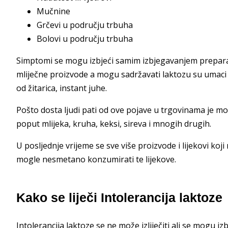
Mučnine
Grčevi u području trbuha
Bolovi u području trbuha
Simptomi se mogu izbjeći samim izbjegavanjem preparata 
mliječne proizvode a mogu sadržavati laktozu su umaci z
od žitarica, instant juhe.
Pošto dosta ljudi pati od ove pojave u trgovinama je mo
poput mlijeka, kruha, keksi, sireva i mnogih drugih.
U posljednje vrijeme se sve više proizvode i lijekovi k
mogle nesmetano konzumirati te lijekove.
Kako se liječi Intolerancija laktoze
Intolerancija laktoze se ne može izliječiti ali se mogu 