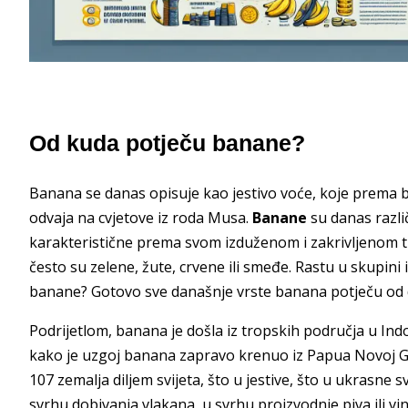
Od kuda potječu banane?
Banana se danas opisuje kao jestivo voće, koje prema 
odvaja na cvjetove iz roda Musa.
Banane
su danas različ
karakteristične prema svom izduženom i zakrivljenom ti
često su zelene, žute, crvene ili smeđe. Rastu u skupini 
banane? Gotovo sve današnje vrste banana potječu od d
Podrijetlom, banana je došla iz tropskih područja u Indo
kako je uzgoj banana zapravo krenuo iz Papua Novoj Gv
107 zemalja diljem svijeta, što u jestive, što u ukrasn
svrhu dobivanja vlakana, u svrhu proizvodnje piva ili vi