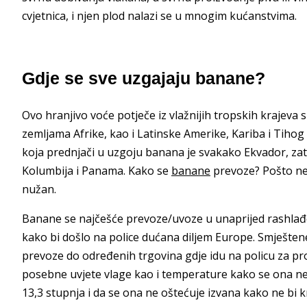
cvjetnica, i njen plod nalazi se u mnogim kućanstvima.
Gdje se sve uzgajaju banane?
Ovo hranjivo voće potječe iz vlažnijih tropskih krajeva 
zemljama Afrike, kao i Latinske Amerike, Kariba i Tihog
koja prednjači u uzgoju banana je svakako Ekvador, zatim
Kolumbija i Panama. Kako se
banane
prevoze? Pošto nem
nužan.
Banane se najčešće prevoze/uvoze u unaprijed rashlađ
kako bi došlo na police dućana diljem Europe. Smještene
prevoze do određenih trgovina gdje idu na policu za pr
posebne uvjete vlage kao i temperature kako se ona ne b
13,3 stupnja i da se ona ne oštećuje izvana kako ne bi kr