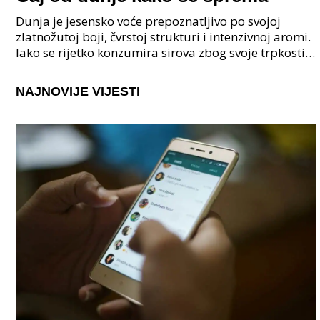
Dunja je jesensko voće prepoznatljivo po svojoj
zlatnožutoj boji, čvrstoj strukturi i intenzivnoj aromi.
Iako se rijetko konzumira sirova zbog svoje trpkosti i
tvrdoće, stoljećima se koristi u narodno
NAJNOVIJE VIJESTI