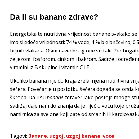
Da li su banane zdrave?
Energetska te nutritivna vrijednost banane svakako se r
ima sljedeće vrijednosti: 74 % vode, 1 % bjelančevina, 0.
biljnih vlakana. Osim navedenog one su također bogate
željezom, fosforom, cinkom i bakrom. Sadrže i određene 
vitamini iz B skupine i vitamin C i E.
Ukoliko banana nije do kraja zrela, njena nutritivna vri
šećera. Povećanje u postotku šećera događa se onda kad
škroba. Da li su
banane
zdrave? Iako postoje mnoge stud
sadržaj daje nam do znanja da je riječ o voću koje pruž
namirnica za sve one koji pate od srčanih ili kardiovask
Tagovi:
Banane
,
uzgoj
,
uzgoj banana
,
voće