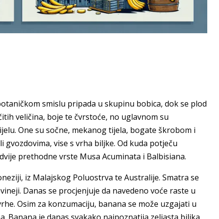
botaničkom smislu pripada u skupinu bobica, dok se plod
itih veličina, boje te čvrstoće, no uglavnom su
jelu. One su sočne, mekanog tijela, bogate škrobom i
ili gvozdovima, vise s vrha biljke. Od kuda potječu
vije prethodne vrste Musa Acuminata i Balbisiana.
neziji, iz Malajskog Poluostrva te Australije. Smatra se
ineji. Danas se procjenjuje da navedeno voće raste u
e svrhe. Osim za konzumaciju, banana se može uzgajati u
na. Banana je danas svakako najpoznatija zeljasta biljka