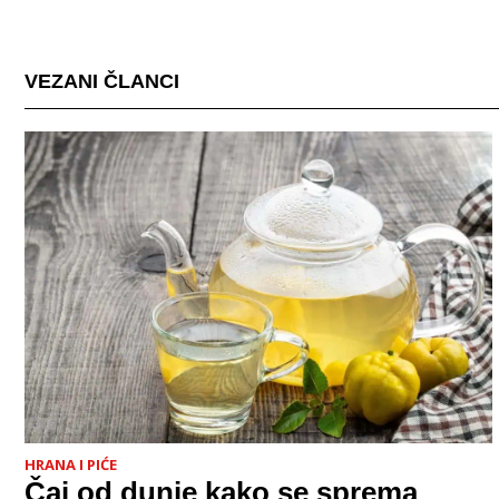
VEZANI ČLANCI
HRANA I PIĆE
Čaj od dunje kako se sprema