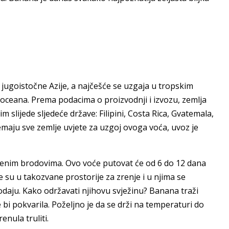
s jugoistočne Azije, a najčešće se uzgaja u tropskim
 oceana. Prema podacima o proizvodnji i izvozu, zemlja
 slijede sljedeće države: Filipini, Costa Rica, Gvatemala,
aju sve zemlje uvjete za uzgoj ovoga voća, uvoz je
enim brodovima. Ovo voće putovat će od 6 do 12 dana
 su u takozvane prostorije za zrenje i u njima se
odaju. Kako održavati njihovu svježinu? Banana traži
i pokvarila. Poželjno je da se drži na temperaturi do
enula truliti.