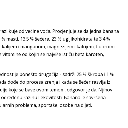
azlikuje od većine voća. Procjenjuje se da jedna banana
5 % masti, 13.5 % šećera, 23 % ugljikohidrata te 3.4 %
 kalijem i manganom, magnezijem i kalcijem, fluorom i
vitamine od kojih se najviše ističu beta karoten,
jednost je ponešto drugačija - sadrži 25 % škroba i 1 %
a dođe do procesa zrenja i kada se šećer razvija iz
ije koje se bave ovom temom, odgovor je da. Njihov
a određenu razinu ljekovitosti. Banana je savršena
ularnih problema, sportaše, osobe na dijeti.