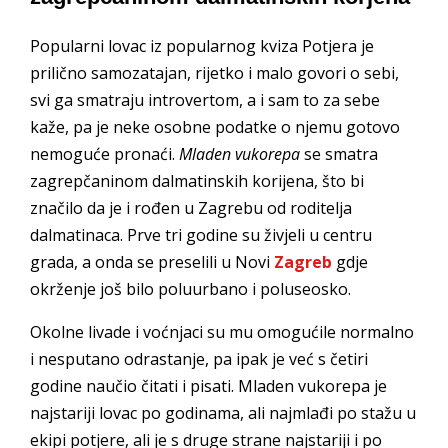
Popularni lovac iz popularnog kviza Potjera je
prilično samozatajan, rijetko i malo govori o sebi,
svi ga smatraju introvertom, a i sam to za sebe
kaže, pa je neke osobne podatke o njemu gotovo
nemoguće pronaći.
Mladen vukorepa
se smatra
zagrepčaninom dalmatinskih korijena, što bi
značilo da je i rođen u Zagrebu od roditelja
dalmatinaca. Prve tri godine su živjeli u centru
grada, a onda se preselili u Novi
Zagreb
gdje
okrženje još bilo poluurbano i poluseosko.
Okolne livade i voćnjaci su mu omogućile normalno
i nesputano odrastanje, pa ipak je već s četiri
godine naučio čitati i pisati. Mladen vukorepa je
najstariji lovac po godinama, ali najmlađi po stažu u
ekipi potjere, ali je s druge strane najstariji i po