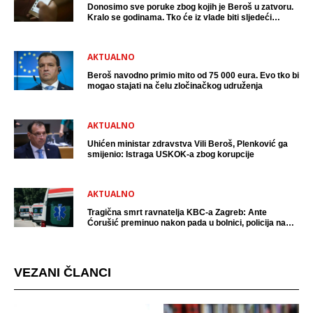
Donosimo sve poruke zbog kojih je Beroš u zatvoru.
Kralo se godinama. Tko će iz vlade biti sljedeći
uhićen?
AKTUALNO
Beroš navodno primio mito od 75 000 eura. Evo tko bi
mogao stajati na čelu zločinačkog udruženja
AKTUALNO
Uhićen ministar zdravstva Vili Beroš, Plenković ga
smijenio: Istraga USKOK-a zbog korupcije
AKTUALNO
Tragična smrt ravnatelja KBC-a Zagreb: Ante
Ćorušić preminuo nakon pada u bolnici, policija na
mjestu događaja
VEZANI ČLANCI