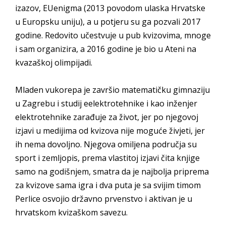
izazov, EUenigma (2013 povodom ulaska Hrvatske
u Europsku uniju), a u potjeru su ga pozvali 2017
godine. Redovito učestvuje u pub kvizovima, mnoge
i sam organizira, a 2016 godine je bio u Ateni na
kvazaškoj olimpijadi.
Mladen vukorepa je završio matematičku gimnaziju
u Zagrebu i studij eelektrotehnike i kao inženjer
elektrotehnike zarađuje za život, jer po njegovoj
izjavi u medijima od kvizova nije moguće živjeti, jer
ih nema dovoljno. Njegova omiljena područja su
sport i zemljopis, prema vlastitoj izjavi čita knjige
samo na godišnjem, smatra da je najbolja priprema
za kvizove sama igra i dva puta je sa svijim timom
Perlice osvojio državno prvenstvo i aktivan je u
hrvatskom kvizaškom savezu.