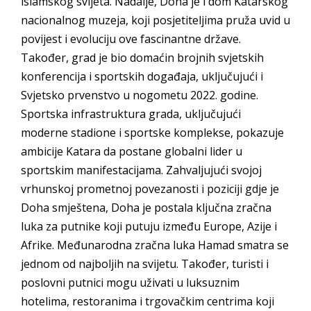
islamskog svijeta. Nadalje, Doha je i dom Katarskog
nacionalnog muzeja, koji posjetiteljima pruža uvid u
povijest i evoluciju ove fascinantne države.
Također, grad je bio domaćin brojnih svjetskih
konferencija i sportskih događaja, uključujući i
Svjetsko prvenstvo u nogometu 2022. godine.
Sportska infrastruktura grada, uključujući
moderne stadione i sportske komplekse, pokazuje
ambicije Katara da postane globalni lider u
sportskim manifestacijama. Zahvaljujući svojoj
vrhunskoj prometnoj povezanosti i poziciji gdje je
Doha smještena, Doha je postala ključna zračna
luka za putnike koji putuju između Europe, Azije i
Afrike. Međunarodna zračna luka Hamad smatra se
jednom od najboljih na svijetu. Također, turisti i
poslovni putnici mogu uživati u luksuznim
hotelima, restoranima i trgovačkim centrima koji