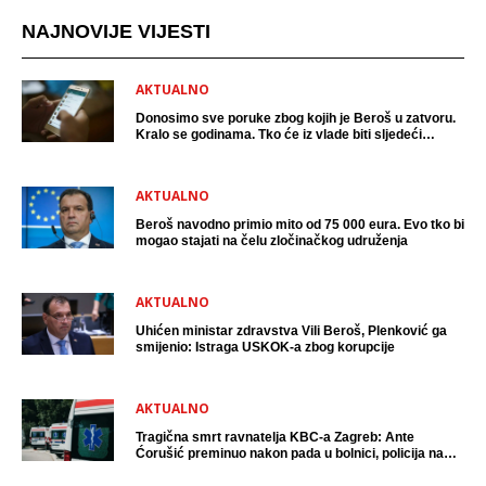
NAJNOVIJE VIJESTI
AKTUALNO
Donosimo sve poruke zbog kojih je Beroš u zatvoru.
Kralo se godinama. Tko će iz vlade biti sljedeći
uhićen?
AKTUALNO
Beroš navodno primio mito od 75 000 eura. Evo tko bi
mogao stajati na čelu zločinačkog udruženja
AKTUALNO
Uhićen ministar zdravstva Vili Beroš, Plenković ga
smijenio: Istraga USKOK-a zbog korupcije
AKTUALNO
Tragična smrt ravnatelja KBC-a Zagreb: Ante
Ćorušić preminuo nakon pada u bolnici, policija na
mjestu događaja