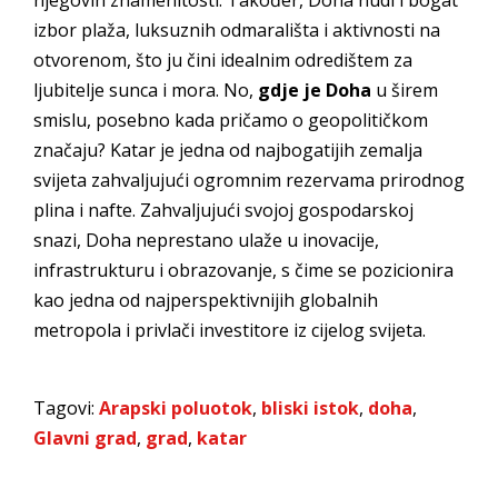
njegovih znamenitosti. Također, Doha nudi i bogat
izbor plaža, luksuznih odmarališta i aktivnosti na
otvorenom, što ju čini idealnim odredištem za
ljubitelje sunca i mora. No,
gdje je Doha
u širem
smislu, posebno kada pričamo o geopolitičkom
značaju? Katar je jedna od najbogatijih zemalja
svijeta zahvaljujući ogromnim rezervama prirodnog
plina i nafte. Zahvaljujući svojoj gospodarskoj
snazi, Doha neprestano ulaže u inovacije,
infrastrukturu i obrazovanje, s čime se pozicionira
kao jedna od najperspektivnijih globalnih
metropola i privlači investitore iz cijelog svijeta.
Tagovi:
Arapski poluotok
,
bliski istok
,
doha
,
Glavni grad
,
grad
,
katar