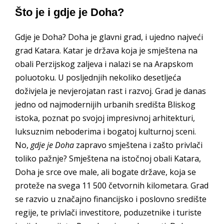
Što je i gdje je Doha?
Gdje je Doha? Doha je glavni grad, i ujedno najveći
grad Katara. Katar je država koja je smještena na
obali Perzijskog zaljeva i nalazi se na Arapskom
poluotoku. U posljednjih nekoliko desetljeća
doživjela je nevjerojatan rast i razvoj. Grad je danas
jedno od najmodernijih urbanih središta Bliskog
istoka, poznat po svojoj impresivnoj arhitekturi,
luksuznim neboderima i bogatoj kulturnoj sceni.
No,
gdje je Doha
zapravo smještena i zašto privlači
toliko pažnje? Smještena na istočnoj obali Katara,
Doha je srce ove male, ali bogate države, koja se
proteže na svega 11 500 četvornih kilometara. Grad
se razvio u značajno financijsko i poslovno središte
regije, te privlači investitore, poduzetnike i turiste