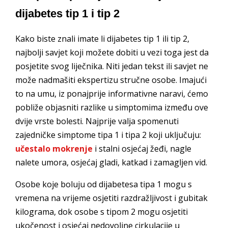
dijabetes tip 1 i tip 2
Kako biste znali imate li dijabetes tip 1 ili tip 2,
najbolji savjet koji možete dobiti u vezi toga jest da
posjetite svog liječnika. Niti jedan tekst ili savjet ne
može nadmašiti ekspertizu stručne osobe. Imajući
to na umu, iz ponajprije informativne naravi, ćemo
pobliže objasniti razlike u simptomima između ove
dvije vrste bolesti. Najprije valja spomenuti
zajedničke simptome tipa 1 i tipa 2 koji uključuju:
učestalo mokrenje
i stalni osjećaj žeđi, nagle
nalete umora, osjećaj gladi, katkad i zamagljen vid.
Osobe koje boluju od dijabetesa tipa 1 mogu s
vremena na vrijeme osjetiti
razdražljivost i gubitak
kilograma, dok osobe s tipom 2 mogu osjetiti
ukočenost i osjećaj nedovoljne cirkulacije u