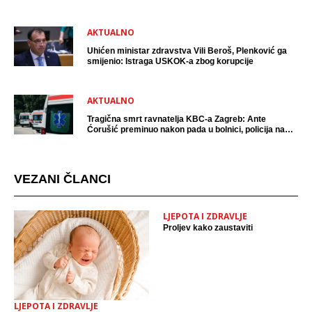
AKTUALNO
Uhićen ministar zdravstva Vili Beroš, Plenković ga
smijenio: Istraga USKOK-a zbog korupcije
AKTUALNO
Tragična smrt ravnatelja KBC-a Zagreb: Ante
Ćorušić preminuo nakon pada u bolnici, policija na
mjestu događaja
VEZANI ČLANCI
LJEPOTA I ZDRAVLJE
Proljev kako zaustaviti
LJEPOTA I ZDRAVLJE