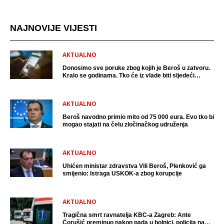
NAJNOVIJE VIJESTI
AKTUALNO
Donosimo sve poruke zbog kojih je Beroš u zatvoru.
Kralo se godinama. Tko će iz vlade biti sljedeći
uhićen?
AKTUALNO
Beroš navodno primio mito od 75 000 eura. Evo tko bi
mogao stajati na čelu zločinačkog udruženja
AKTUALNO
Uhićen ministar zdravstva Vili Beroš, Plenković ga
smijenio: Istraga USKOK-a zbog korupcije
AKTUALNO
Tragična smrt ravnatelja KBC-a Zagreb: Ante
Ćorušić preminuo nakon pada u bolnici, policija na