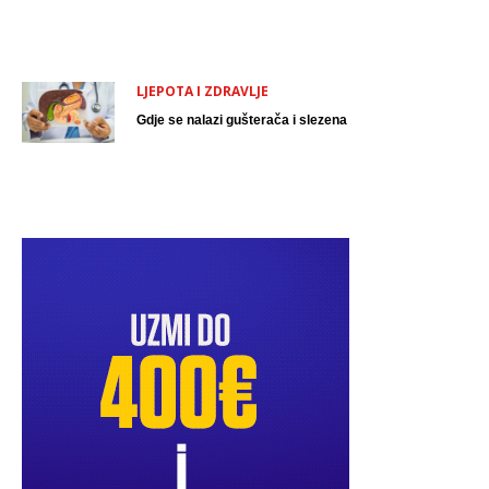
LJEPOTA I ZDRAVLJE
Gdje se nalazi gušterača i slezena