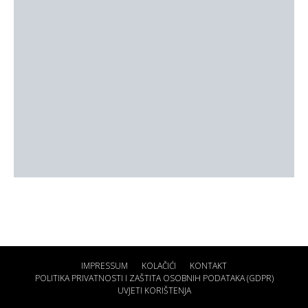
IMPRESSUM
KOLAČIĆI
KONTAKT
POLITIKA PRIVATNOSTI I ZAŠTITA OSOBNIH PODATAKA (GDPR)
UVJETI KORIŠTENJA