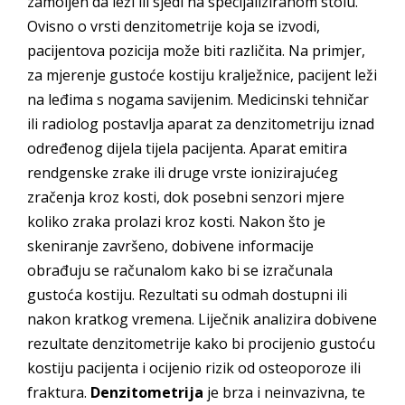
zamoljen da leži ili sjedi na specijaliziranom stolu.
Ovisno o vrsti denzitometrije koja se izvodi,
pacijentova pozicija može biti različita. Na primjer,
za mjerenje gustoće kostiju kralježnice, pacijent leži
na leđima s nogama savijenim. Medicinski tehničar
ili radiolog postavlja aparat za denzitometriju iznad
određenog dijela tijela pacijenta. Aparat emitira
rendgenske zrake ili druge vrste ionizirajućeg
zračenja kroz kosti, dok posebni senzori mjere
koliko zraka prolazi kroz kosti. Nakon što je
skeniranje završeno, dobivene informacije
obrađuju se računalom kako bi se izračunala
gustoća kostiju. Rezultati su odmah dostupni ili
nakon kratkog vremena. Liječnik analizira dobivene
rezultate denzitometrije kako bi procijenio gustoću
kostiju pacijenta i ocijenio rizik od osteoporoze ili
fraktura.
Denzitometrija
je brza i neinvazivna, te