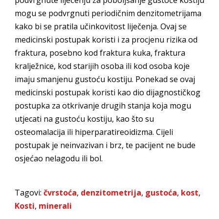
podvrgnute liječenju za poboljšanje gustoće kostiju
mogu se podvrgnuti periodičnim denzitometrijama
kako bi se pratila učinkovitost liječenja. Ovaj se
medicinski postupak koristi i za procjenu rizika od
fraktura, posebno kod fraktura kuka, fraktura
kralježnice, kod starijih osoba ili kod osoba koje
imaju smanjenu gustoću kostiju. Ponekad se ovaj
medicinski postupak koristi kao dio dijagnostičkog
postupka za otkrivanje drugih stanja koja mogu
utjecati na gustoću kostiju, kao što su
osteomalacija ili hiperparatireoidizma. Cijeli
postupak je neinvazivan i brz, te pacijent ne bude
osjećao nelagodu ili bol.
Tagovi:
čvrstoća
,
denzitometrija
,
gustoća
,
kost
,
Kosti
,
minerali