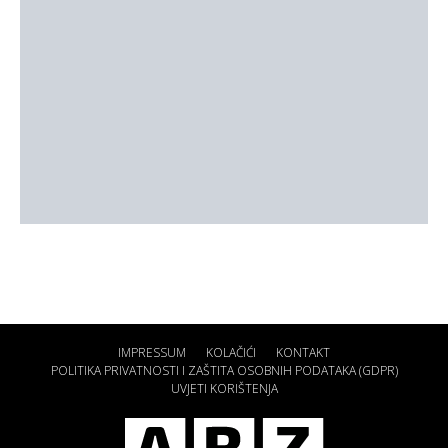
IMPRESSUM
KOLAČIĆI
KONTAKT
POLITIKA PRIVATNOSTI I ZAŠTITA OSOBNIH PODATAKA (GDPR)
UVJETI KORIŠTENJA