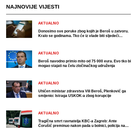
NAJNOVIJE VIJESTI
AKTUALNO
Donosimo sve poruke zbog kojih je Beroš u zatvoru.
Kralo se godinama. Tko će iz vlade biti sljedeći
uhićen?
AKTUALNO
Beroš navodno primio mito od 75 000 eura. Evo tko bi
mogao stajati na čelu zločinačkog udruženja
AKTUALNO
Uhićen ministar zdravstva Vili Beroš, Plenković ga
smijenio: Istraga USKOK-a zbog korupcije
AKTUALNO
Tragična smrt ravnatelja KBC-a Zagreb: Ante
Ćorušić preminuo nakon pada u bolnici, policija na
mjestu događaja