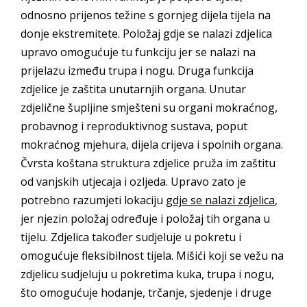
odnosno prijenos težine s gornjeg dijela tijela na
donje ekstremitete. Položaj gdje se nalazi zdjelica
upravo omogućuje tu funkciju jer se nalazi na
prijelazu između trupa i nogu. Druga funkcija
zdjelice je zaštita unutarnjih organa. Unutar
zdjelične šupljine smješteni su organi mokraćnog,
probavnog i reproduktivnog sustava, poput
mokraćnog mjehura, dijela crijeva i spolnih organa.
Čvrsta koštana struktura zdjelice pruža im zaštitu
od vanjskih utjecaja i ozljeda. Upravo zato je
potrebno razumjeti lokaciju
gdje se nalazi zdjelica
,
jer njezin položaj određuje i položaj tih organa u
tijelu. Zdjelica također sudjeluje u pokretu i
omogućuje fleksibilnost tijela. Mišići koji se vežu na
zdjelicu sudjeluju u pokretima kuka, trupa i nogu,
što omogućuje hodanje, trčanje, sjedenje i druge