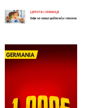
LJEPOTA I ZDRAVLJE
Gdje se nalazi gušterača i slezena