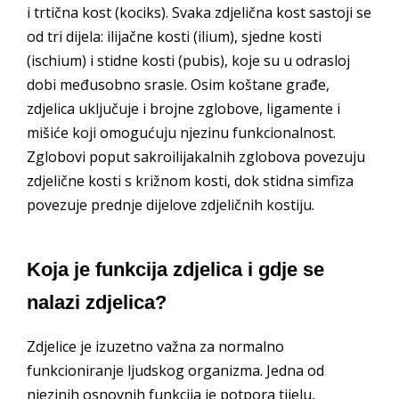
i trtična kost (kociks). Svaka zdjelična kost sastoji se
od tri dijela: ilijačne kosti (ilium), sjedne kosti
(ischium) i stidne kosti (pubis), koje su u odrasloj
dobi međusobno srasle. Osim koštane građe,
zdjelica uključuje i brojne zglobove, ligamente i
mišiće koji omogućuju njezinu funkcionalnost.
Zglobovi poput sakroilijakalnih zglobova povezuju
zdjelične kosti s križnom kosti, dok stidna simfiza
povezuje prednje dijelove zdjeličnih kostiju.
Koja je funkcija zdjelica i gdje se
nalazi zdjelica?
Zdjelice je izuzetno važna za normalno
funkcioniranje ljudskog organizma. Jedna od
njezinih osnovnih funkcija je potpora tijelu,