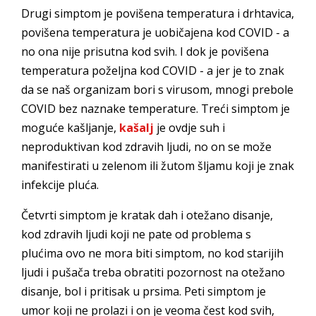
Drugi simptom je povišena temperatura i drhtavica,
povišena temperatura je uobičajena kod COVID - a
no ona nije prisutna kod svih. I dok je povišena
temperatura poželjna kod COVID - a jer je to znak
da se naš organizam bori s virusom, mnogi prebole
COVID bez naznake temperature. Treći simptom je
moguće kašljanje,
kašalj
je ovdje suh i
neproduktivan kod zdravih ljudi, no on se može
manifestirati u zelenom ili žutom šljamu koji je znak
infekcije pluća.
Četvrti simptom je kratak dah i otežano disanje,
kod zdravih ljudi koji ne pate od problema s
plućima ovo ne mora biti simptom, no kod starijih
ljudi i pušača treba obratiti pozornost na otežano
disanje, bol i pritisak u prsima. Peti simptom je
umor koji ne prolazi i on je veoma čest kod svih,