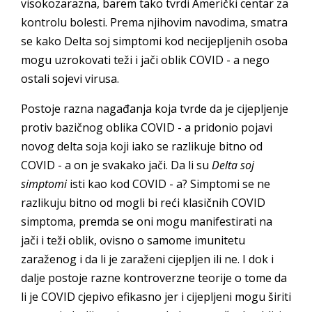
visokozarazna, barem tako tvrdi Američki centar za
kontrolu bolesti. Prema njihovim navodima, smatra
se kako Delta soj simptomi kod necijepljenih osoba
mogu uzrokovati teži i jači oblik COVID - a nego
ostali sojevi virusa.
Postoje razna nagađanja koja tvrde da je cijepljenje
protiv bazičnog oblika COVID - a pridonio pojavi
novog delta soja koji iako se razlikuje bitno od
COVID - a on je svakako jači. Da li su
Delta soj
simptomi
isti kao kod COVID - a? Simptomi se ne
razlikuju bitno od mogli bi reći klasičnih COVID
simptoma, premda se oni mogu manifestirati na
jači i teži oblik, ovisno o samome imunitetu
zaraženog i da li je zaraženi cijepljen ili ne. I dok i
dalje postoje razne kontroverzne teorije o tome da
li je COVID cjepivo efikasno jer i cijepljeni mogu širiti