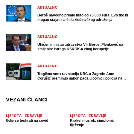
AKTUALNO
Beroš navodno primio mito od 75 000 eura. Evo tko bi
mogao stajati na čelu zločinačkog udruženja
AKTUALNO
Uhićen ministar zdravstva Vili Beroš, Plenković ga
smijenio: Istraga USKOK-a zbog korupcije
AKTUALNO
Tragična smrt ravnatelja KBC-a Zagreb: Ante
Ćorušić preminuo nakon pada u bolnici, policija na
mjestu događaja
VEZANI ČLANCI
LJEPOTA I ZDRAVLJE
LJEPOTA I ZDRAVLJE
Gdje se testirati na covid
Kraken - uzrok, simptomi,
liječenje