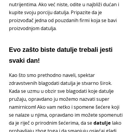
nutrijentima. Ako već niste, odite u najbliži dućan i
kupite svoju porciju datulja. Pripazite da je
proizvođač jedna od pouzdanih firmi koja se bavi
proizvodnjom datulja.
Evo zašto biste datulje trebali jesti
svaki dan!
Kao što smo prethodno naveli, spektar
zdravstvenih blagodati datulja je stvarno širok.
Kada se uzmu u obzir sve blagodati koje datulje
pružaju, opravdano ju možemo nazvati super
namirnicom! Ako vam netko i spomene šećere koji
se nalaze u njima, opravdano im možete spomenuti
da je riječ o prirodnim šećerima, da se
datulje
lako
probavljaju zbog toga i da smanjuju osjećaj gladi