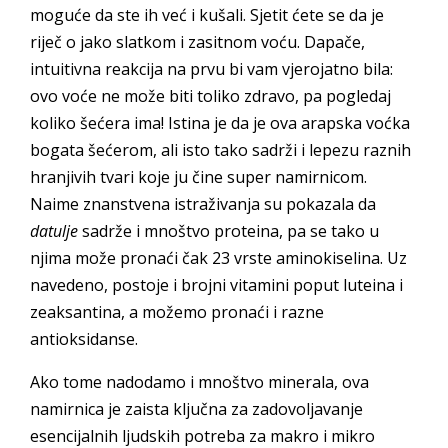
moguće da ste ih već i kušali. Sjetit ćete se da je
riječ o jako slatkom i zasitnom voću. Dapače,
intuitivna reakcija na prvu bi vam vjerojatno bila:
ovo voće ne može biti toliko zdravo, pa pogledaj
koliko šećera ima! Istina je da je ova arapska voćka
bogata šećerom, ali isto tako sadrži i lepezu raznih
hranjivih tvari koje ju čine super namirnicom.
Naime znanstvena istraživanja su pokazala da
datulje
sadrže i mnoštvo proteina, pa se tako u
njima može pronaći čak 23 vrste aminokiselina. Uz
navedeno, postoje i brojni vitamini poput luteina i
zeaksantina, a možemo pronaći i razne
antioksidanse.
Ako tome nadodamo i mnoštvo minerala, ova
namirnica je zaista ključna za zadovoljavanje
esencijalnih ljudskih potreba za makro i mikro