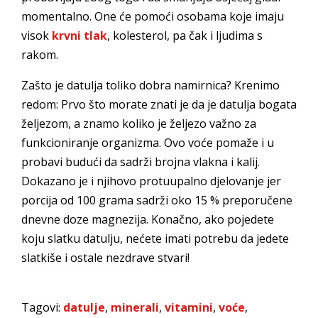
momentalno. One će pomoći osobama koje imaju
visok
krvni tlak
, kolesterol, pa čak i ljudima s
rakom.
Zašto je datulja toliko dobra namirnica? Krenimo
redom: Prvo što morate znati je da je datulja bogata
željezom, a znamo koliko je željezo važno za
funkcioniranje organizma. Ovo voće pomaže i u
probavi budući da sadrži brojna vlakna i kalij.
Dokazano je i njihovo protuupalno djelovanje jer
porcija od 100 grama sadrži oko 15 % preporučene
dnevne doze magnezija. Konačno, ako pojedete
koju slatku datulju, nećete imati potrebu da jedete
slatkiše i ostale nezdrave stvari!
Tagovi:
datulje
,
minerali
,
vitamini
,
voće
,