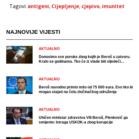
Tagovi:
antigeni
,
Cijepljenje
,
cjepivo
,
imunitet
NAJNOVIJE VIJESTI
AKTUALNO
Donosimo sve poruke zbog kojih je Beroš u zatvoru.
Kralo se godinama. Tko će iz vlade biti sljedeći
uhićen?
AKTUALNO
Beroš navodno primio mito od 75 000 eura. Evo tko bi
mogao stajati na čelu zločinačkog udruženja
AKTUALNO
Uhićen ministar zdravstva Vili Beroš, Plenković ga
smijenio: Istraga USKOK-a zbog korupcije