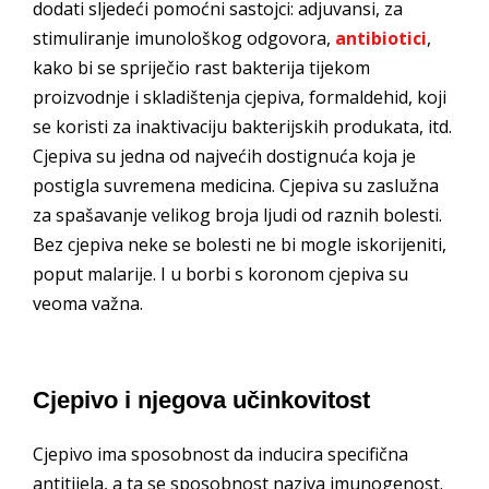
dodati sljedeći pomoćni sastojci: adjuvansi, za
stimuliranje imunološkog odgovora,
antibiotici
,
kako bi se spriječio rast bakterija tijekom
proizvodnje i skladištenja cjepiva, formaldehid, koji
se koristi za inaktivaciju bakterijskih produkata, itd.
Cjepiva su jedna od najvećih dostignuća koja je
postigla suvremena medicina. Cjepiva su zaslužna
za spašavanje velikog broja ljudi od raznih bolesti.
Bez cjepiva neke se bolesti ne bi mogle iskorijeniti,
poput malarije. I u borbi s koronom cjepiva su
veoma važna.
Cjepivo i njegova učinkovitost
Cjepivo ima sposobnost da inducira specifična
antitijela, a ta se sposobnost naziva imunogenost.