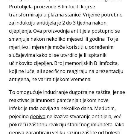
Protutijela proizvode B limfociti koji se
transformiraju u plazma stanice. Vrijeme potrebno
za indukciju antitijela je 2 do 3 tjedna nakon
cijepljenja. Ova proizvodnja antitijela postupno se
smanjuje nakon nekoliko mjeseci ili godina. To je
mjerljivo i mjerenje može koristiti u određenim
slučajevima kako bi se utvrdilo je li ispitanik
učinkovito cijepljen. Broj memorijskih B limfocita,
koji ne luče, ali specifično reagiraju na prezentaciju
antigena, ne varira tijekom vremena.
To omogućuje induciranje dugotrajne zaštite, jer se
reaktivacija imunosti pamćenja tijekom nove
infekcije tada odvija za nekoliko dana. Međutim,
pojedino
cjepivo
ne izaziva stvaranje antitijela, već
pokreću zaštitnu reakciju staničnog imuniteta. Iako
cjepiva garantiraju veliku razinu zaštite od bolesti