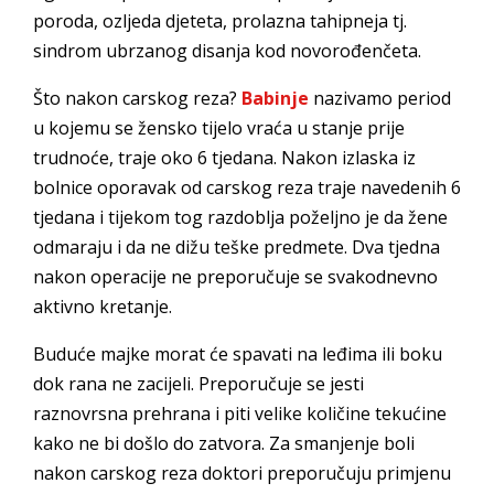
poroda, ozljeda djeteta, prolazna tahipneja tj.
sindrom ubrzanog disanja kod novorođenčeta.
Što nakon carskog reza?
Babinje
nazivamo period
u kojemu se žensko tijelo vraća u stanje prije
trudnoće, traje oko 6 tjedana. Nakon izlaska iz
bolnice oporavak od carskog reza traje navedenih 6
tjedana i tijekom tog razdoblja poželjno je da žene
odmaraju i da ne dižu teške predmete. Dva tjedna
nakon operacije ne preporučuje se svakodnevno
aktivno kretanje.
Buduće majke morat će spavati na leđima ili boku
dok rana ne zacijeli. Preporučuje se jesti
raznovrsna prehrana i piti velike količine tekućine
kako ne bi došlo do zatvora. Za smanjenje boli
nakon carskog reza doktori preporučuju primjenu