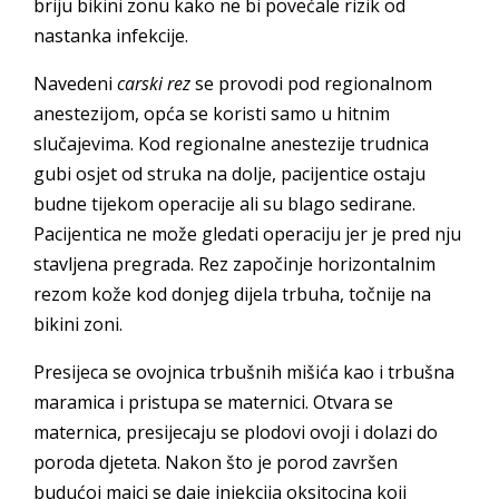
briju bikini zonu kako ne bi povećale rizik od
nastanka infekcije.
Navedeni
carski rez
se provodi pod regionalnom
anestezijom, opća se koristi samo u hitnim
slučajevima. Kod regionalne anestezije trudnica
gubi osjet od struka na dolje, pacijentice ostaju
budne tijekom operacije ali su blago sedirane.
Pacijentica ne može gledati operaciju jer je pred nju
stavljena pregrada. Rez započinje horizontalnim
rezom kože kod donjeg dijela trbuha, točnije na
bikini zoni.
Presijeca se ovojnica trbušnih mišića kao i trbušna
maramica i pristupa se maternici. Otvara se
maternica, presijecaju se plodovi ovoji i dolazi do
poroda djeteta. Nakon što je porod završen
budućoj majci se daje injekcija oksitocina koji