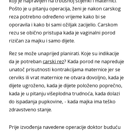
koji je napravljen na trbušnoj stijenki i maternici.
Pošto je u pitanju operacija, ženi je nakon carskog
reza potrebno određeno vrijeme kako bi se
oporavila i kako bi sami ožiljak zacijelio. Carskom
rezu se obično pristupa kada je vaginalni porod
rizičan za majku i samo dijete.
Rez se može unaprijed planirati. Koje su indikacije
da je potreban
carski rez
? Kada porod ne napreduje
unatoč prisutnosti kontrakcijama maternice jer se
cerviks ili vrat maternice ne otvara dovoljno, kada je
dijete ugroženo, kada je dijete položeno poprečno,
kada je u pitanju višeplodna trudnoća, kada dolazi
do ispadanja pupkovine, - kada majka ima teško
zdravstveno stanje.
Prije izvođenja navedene operacije doktor buduću