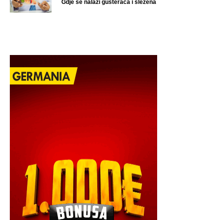
Gdje se nalazi gušterača i slezena