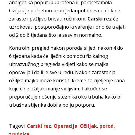
analgetika poput ibuprofena ili paracetamola.
Ožiljak je potrebno prati jedanput dnevno dok ne
zaraste i pažljivo brisati ručnikom.
Carski rez
će
uzrokovati postporođajno krvarenje i ono će trajati
od 2 do 6 tjedana što je sasvim normalno.
Kontrolni pregled nakon poroda slijedi nakon 4 do
6 tjedana kada će liječnik pomoću fizikalnog i
ultrazvučnog pregleda vidjeti kako se majka
oporavlja i da li je sve u redu. Nakon zarastanja
ožiljka majka može koristiti kreme za cijeljenje rana
koje čine ožiljak manje vidljivim. Također se
preporučuje nošenje steznika oko trbuha kako bi
trbušna stijenka dobila bolju potporu.
Tagovi:
Carski rez
,
Operacija
,
Ožiljak
,
porod
,
trudnica