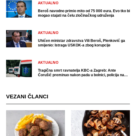
AKTUALNO
Beroš navodno primio mito od 75 000 eura. Evo tko bi
mogao stajati na čelu zločinačkog udruženja
AKTUALNO
Uhićen ministar zdravstva Vili Beroš, Plenković ga
smijenio: Istraga USKOK-a zbog korupcije
AKTUALNO
Tragična smrt ravnatelja KBC-a Zagreb: Ante
Ćorušić preminuo nakon pada u bolnici, policija na
mjestu događaja
VEZANI ČLANCI