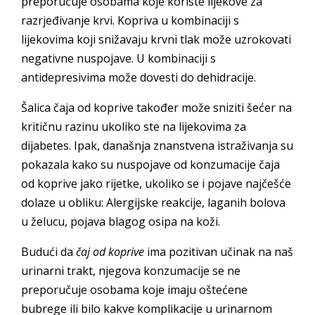
preporučuje osobama koje koriste lijekove za
razrjeđivanje krvi. Kopriva u kombinaciji s
lijekovima koji snižavaju krvni tlak može uzrokovati
negativne nuspojave. U kombinaciji s
antidepresivima može dovesti do dehidracije.
Šalica čaja od koprive također može sniziti šećer na
kritičnu razinu ukoliko ste na lijekovima za
dijabetes. Ipak, današnja znanstvena istraživanja su
pokazala kako su nuspojave od konzumacije čaja
od koprive jako rijetke, ukoliko se i pojave najčešće
dolaze u obliku: Alergijske reakcije, laganih bolova
u želucu, pojava blagog osipa na koži.
Budući da
čaj od koprive
ima pozitivan učinak na naš
urinarni trakt, njegova konzumacije se ne
preporučuje osobama koje imaju oštećene
bubrege ili bilo kakve komplikacije u urinarnom