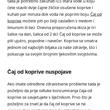
tada je potrebno zakuhati 0,5 litara vode u koju
ćete staviti dvije čajne žličice osušene koprive i
kuhati par minuta dok voda ne poprimi boju.
Čaj od
koprive
možete piti po želji zaslađen s medom i
limunom ili bez. Dnevna preporučena doza je tri
šalice na dan, šalica od 2 dcl. Čaj od koprive se može
piti ujutro, popodne i navečer. Kopriva se smatra
jednom od najboljih biljaka za naše zdravlje, što i
pokazuje sa svojim brojnim ljekovitim svojstvima.
Čaj od koprive nuspojave
Ako imate određene zdravstvene probleme tada je
poželjno da prije odluke konzumiranja čaja od
koprive se savjetujete s liječnikom. Prvo što je
poželjno za znati je da čaj od koprive se ne