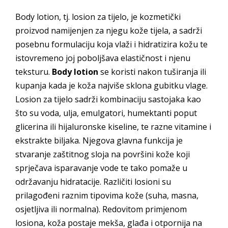
Body lotion, tj. losion za tijelo, je kozmetički
proizvod namijenjen za njegu kože tijela, a sadrži
posebnu formulaciju koja vlaži i hidratizira kožu te
istovremeno joj poboljšava elastičnost i njenu
teksturu.
Body lotion
se koristi nakon tuširanja ili
kupanja kada je koža najviše sklona gubitku vlage.
Losion za tijelo sadrži kombinaciju sastojaka kao
što su voda, ulja, emulgatori, humektanti poput
glicerina ili hijaluronske kiseline, te razne vitamine i
ekstrakte biljaka. Njegova glavna funkcija je
stvaranje zaštitnog sloja na površini kože koji
sprječava isparavanje vode te tako pomaže u
održavanju hidratacije. Različiti losioni su
prilagođeni raznim tipovima kože (suha, masna,
osjetljiva ili normalna). Redovitom primjenom
losiona, koža postaje mekša, glađa i otpornija na