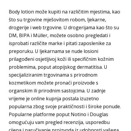
Body lotion može kupiti na različitim mjestima, kao
što su trgovine mješovitom robom, ljekarne,
drogerije i web trgovine. U drogerijama kao što su
DM, BIPA i Müller, možete osobno pregledati i
isprobati različite marke i pitati zaposlenike za
preporuku. U ljekarnama se nude losioni
prilagođeni osjetljivoj koži ili specifičnim kožnim
problemima, poput atopijskog dermatitisa. U
specijaliziranim trgovinama s prirodnom
kozmetikom možete pronaći proizvode s
organskim ili prirodnim sastojcima. U zadnje
vrijeme je online kupnja postala izuzetno
popularna zbog svoje praktičnosti i široke ponude.
Popularne platforme poput Notino i Douglas
omogućuju vam pregled recenzija, usporedbu
cijena i naručivanje proizvoda iz udobnosti vašega