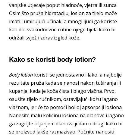
vanjske utjecaje poput hladnoće, vjetra ili sunca.
Osim što pruža hidrataciju, losion za tijelo može
imati i umirujući učinak, a mnogi ljudi ga koriste
kao dio svakodnevne rutine njege tijela kako bi
održali svjež i zdrav izgled kože.
Kako se koristi body lotion?
Body lotion
koristi se jednostavno i lako, a najbolje
rezultate pruža kada se nanosi nakon tuširanja ili
kupanja, kada je koža čista i blago vlažna. Prvo,
osušite tijelo ručnikom, ostavljajući kožu lagano
vlažnom, jer će to pomoći boljoj apsorpciji losiona.
Nanesite malu količinu losiona na dlanove i lagano
ga zagrijte trljanjem dlanova jedan o drugi kako bi
se proizvod lakše razmazivao. Počnite nanositi