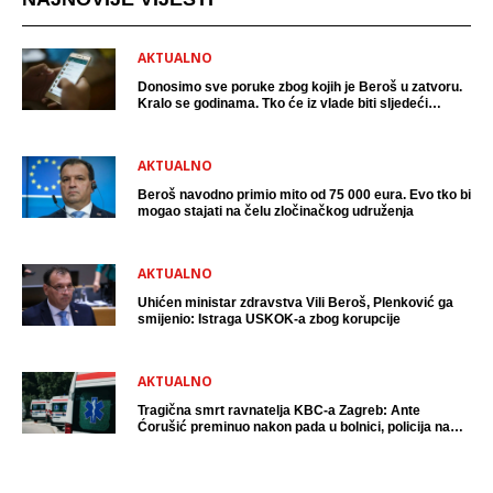
AKTUALNO
Donosimo sve poruke zbog kojih je Beroš u zatvoru.
Kralo se godinama. Tko će iz vlade biti sljedeći
uhićen?
AKTUALNO
Beroš navodno primio mito od 75 000 eura. Evo tko bi
mogao stajati na čelu zločinačkog udruženja
AKTUALNO
Uhićen ministar zdravstva Vili Beroš, Plenković ga
smijenio: Istraga USKOK-a zbog korupcije
AKTUALNO
Tragična smrt ravnatelja KBC-a Zagreb: Ante
Ćorušić preminuo nakon pada u bolnici, policija na
mjestu događaja