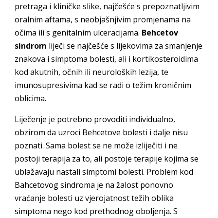
pretraga i kliničke slike, najčešće s prepoznatljivim
oralnim aftama, s neobjašnjivim promjenama na
očima ili s genitalnim ulceracijama.
Behcetov
sindrom
liječi se najčešće s lijekovima za smanjenje
znakova i simptoma bolesti, ali i kortikosteroidima
kod akutnih, očnih ili neuroloških lezija, te
imunosupresivima kad se radi o težim kroničnim
oblicima.
Liječenje je potrebno provoditi individualno,
obzirom da uzroci Behcetove bolesti i dalje nisu
poznati. Sama bolest se ne može izliječiti i ne
postoji terapija za to, ali postoje terapije kojima se
ublažavaju nastali simptomi bolesti. Problem kod
Bahcetovog sindroma je na žalost ponovno
vraćanje bolesti uz vjerojatnost težih oblika
simptoma nego kod prethodnog oboljenja. S