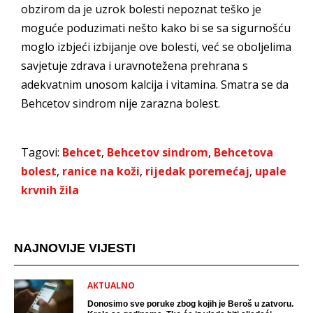
obzirom da je uzrok bolesti nepoznat teško je
moguće poduzimati nešto kako bi se sa sigurnošću
moglo izbjeći izbijanje ove bolesti, već se oboljelima
savjetuje zdrava i uravnotežena prehrana s
adekvatnim unosom kalcija i vitamina. Smatra se da
Behcetov sindrom nije zarazna bolest.
Tagovi:
Behcet
,
Behcetov sindrom
,
Behcetova
bolest
,
ranice na koži
,
rijedak poremećaj
,
upale
krvnih žila
NAJNOVIJE VIJESTI
AKTUALNO
Donosimo sve poruke zbog kojih je Beroš u zatvoru.