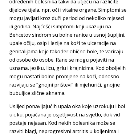
određenih bolesnika takvi da utječu na različite
dijelove tijela, npr. oči i vitalne organe. Simptomi se
mogu javljati kroz duži period od nekoliko mjeseci
ili godina. Najčešći simptomi koji ukazuju na
Behcetov sindrom
su bolne ranice u usnoj šupljini,
upale očiju, osip i lezije na koži te ulceracije na
genitalijama koje također obično bole, te variraju
od osobe do osobe. Rane se mogu pojaviti na
usnama, jeziku, licu, grlu i krajnicima. Kod oboljelih
mogu nastati bolne promjene na koži, odnosno
razvijaju se "gnojni prištevi" ili mjehurići, gnojne
bubuljice slične aknama.
Uslijed ponavljajućih upala oka koje uzrokuju i bol
u oku, pojačana je osjetljivost na svjetlo, dok vid
postaje nejasan. Kod nekih bolesnika može se
razviti blagi, neprogresivni artritis u koljenima i