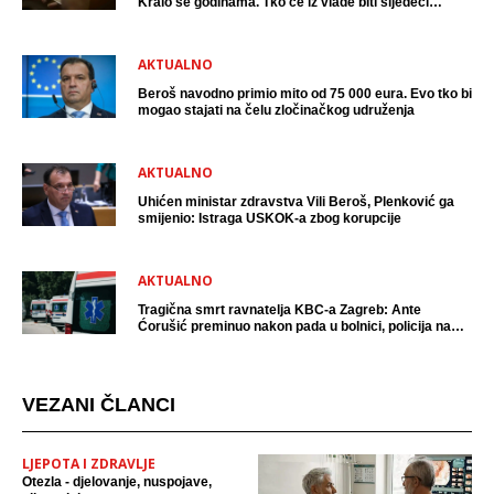
Kralo se godinama. Tko će iz vlade biti sljedeći
uhićen?
AKTUALNO
Beroš navodno primio mito od 75 000 eura. Evo tko bi
mogao stajati na čelu zločinačkog udruženja
AKTUALNO
Uhićen ministar zdravstva Vili Beroš, Plenković ga
smijenio: Istraga USKOK-a zbog korupcije
AKTUALNO
Tragična smrt ravnatelja KBC-a Zagreb: Ante
Ćorušić preminuo nakon pada u bolnici, policija na
mjestu događaja
VEZANI ČLANCI
LJEPOTA I ZDRAVLJE
Otezla - djelovanje, nuspojave,