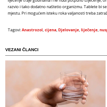
liječenje traje godinama i ne nudi potpuno izlječenje, o
razvio i tako dodatno naštetio organizmu. Tablete bi se
mjestu. Pri mogućem isteku roka valjanosti treba zatraži
Tagovi:
Anastrozol
,
cijena
,
Djelovanje
,
liječenje
,
nus
VEZANI ČLANCI