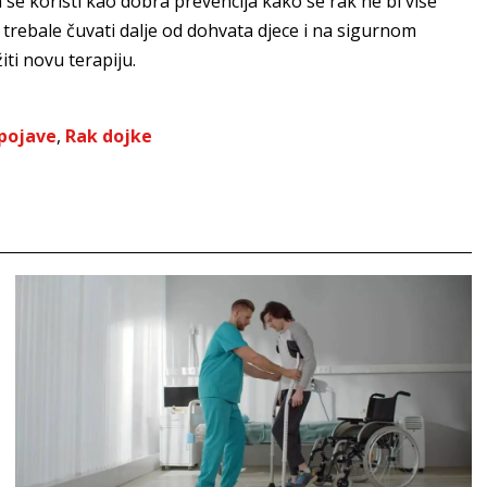
n se koristi kao dobra prevencija kako se rak ne bi više
 trebale čuvati dalje od dohvata djece i na sigurnom
ti novu terapiju.
pojave
,
Rak dojke