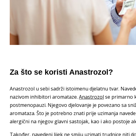
Za što se koristi Anastrozol?
Anastrozol u sebi sadrži istoimenu djelatnu tvar. Navede
nazivom inhibitori aromataze.
Anastrozol
se primarno ko
postmenopauzi. Njegovo djelovanje je povezano sa sni
aromataza. Što je potrebno znati prije uzimanja naveden
alergični na njegov glavni sastojak, kao i ako postoje a
Također, navedeni lijek ne smiju uzimati trudnice niti doj