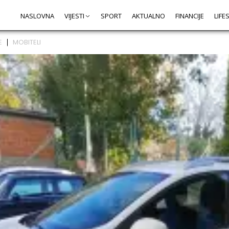
NASLOVNA
VIJESTI
SPORT
AKTUALNO
FINANCIJE
LIFE