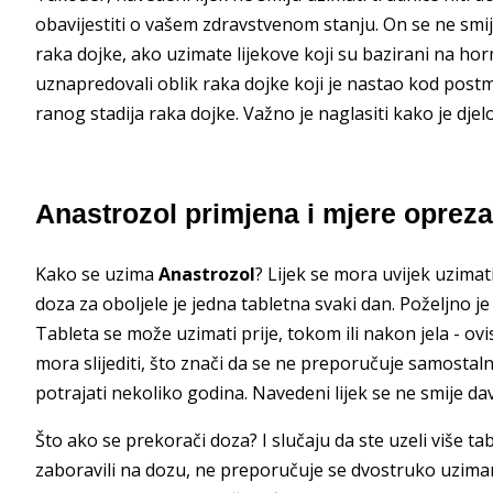
obavijestiti o vašem zdravstvenom stanju. On se ne smije
raka dojke, ako uzimate lijekove koji su bazirani na hor
uznapredovali oblik raka dojke koji je nastao kod postm
ranog stadija raka dojke. Važno je naglasiti kako je dje
Anastrozol primjena i mjere opreza
Kako se uzima
Anastrozol
? Lijek se mora uvijek uzimat
doza za oboljele je jedna tabletna svaki dan. Poželjno je 
Tableta se može uzimati prije, tokom ili nakon jela - ovi
mora slijediti, što znači da se ne preporučuje samostalno
potrajati nekoliko godina. Navedeni lijek se ne smije dav
Što ako se prekorači doza? I slučaju da ste uzeli više tab
zaboravili na dozu, ne preporučuje se dvostruko uzimanj