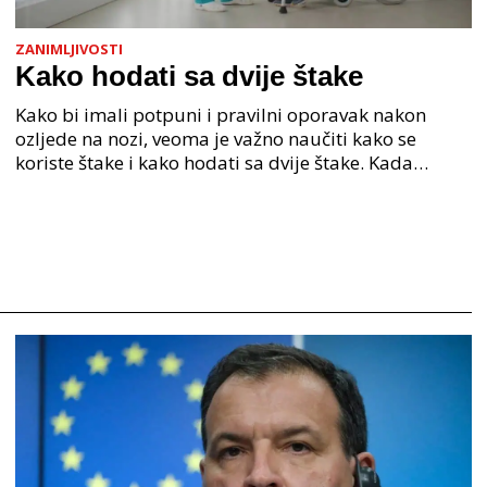
ZANIMLJIVOSTI
Kako hodati sa dvije štake
Kako bi imali potpuni i pravilni oporavak nakon
ozljede na nozi, veoma je važno naučiti kako se
koriste štake i kako hodati sa dvije štake. Kada
hodamo, u hod su uključeni naši ekstremiteti - ruke
te