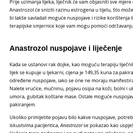
Prije uzimanja lijeka, liječnik će vam objasniti sve mje
Anastrozol će sniziti razinu estrogena u tijelu, što mo
bi lakše savladali moguće nuspojave i rizike korištenja l
terapijske smjernice koje vam mogu pomoći održavanju 
Anastrozol nuspojave i liječenje
Kada se ustanovi rak dojke, kao moguću terapiju liječn
lijek se kupuje u ljekarni, cijena je 149,35 kuna za paki
određene nuspojave, iako se one ne moraju manifestira
Nalete vrućice, mučninu, pojavu osipa na koži, bolni i u
umora, gubitak koštane mase. Ostale moguće nuspojave 
pakiranjem.
Ukoliko primijetite pojavu bilo kakve nuspojave, potrebno
iskustvima pacijentica,
Anastrozol
se pokazao kao uspješ