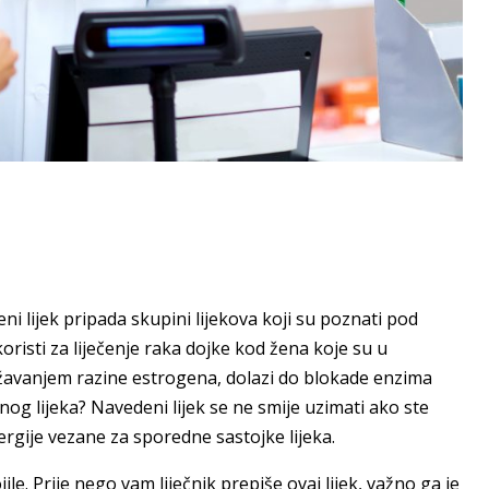
ni lijek pripada skupini lijekova koji su poznati pod
risti za liječenje raka dojke kod žena koje su u
žavanjem razine estrogena, dolazi do blokade enzima
og lijeka? Navedeni lijek se ne smije uzimati ako ste
lergije vezane za sporedne sastojke lijeka.
ile. Prije nego vam liječnik prepiše ovaj lijek, važno ga je