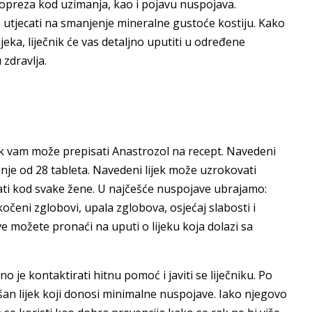
re opreza kod uzimanja, kao i pojavu nuspojava.
že utjecati na smanjenje mineralne gustoće kostiju. Kako
ijeka, liječnik će vas detaljno uputiti u određene
zdravlja.
ik vam može prepisati Anastrozol na recept. Navedeni
ranje od 28 tableta. Navedeni lijek može uzrokovati
ti kod svake žene. U najčešće nuspojave ubrajamo:
kočeni zglobovi, upala zglobova, osjećaj slabosti i
možete pronaći na uputi o lijeku koja dolazi sa
 je kontaktirati hitnu pomoć i javiti se liječniku. Po
an lijek koji donosi minimalne nuspojave. Iako njegovo