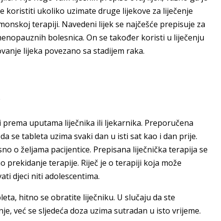
 koristiti ukoliko uzimate druge lijekove za liječenje
monskoj terapiji. Navedeni lijek se najčešće prepisuje za
enopauznih bolesnica. On se također koristi u liječenju
lovanje lijeka povezano sa stadijem raka.
i prema uputama liječnika ili ljekarnika. Preporučena
da se tableta uzima svaki dan u isti sat kao i dan prije.
sno o željama pacijentice. Prepisana liječnička terapija se
 prekidanje terapije. Riječ je o terapiji koja može
ati djeci niti adolescentima.
leta, hitno se obratite liječniku. U slučaju da ste
e, već se sljedeća doza uzima sutradan u isto vrijeme.