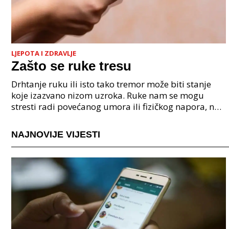
LJEPOTA I ZDRAVLJE
Zašto se ruke tresu
Drhtanje ruku ili isto tako tremor može biti stanje
koje izazvano nizom uzroka. Ruke nam se mogu
stresti radi povećanog umora ili fizičkog napora, no
isto tako se mogu tresti i radi nekih neurolo&scar
NAJNOVIJE VIJESTI