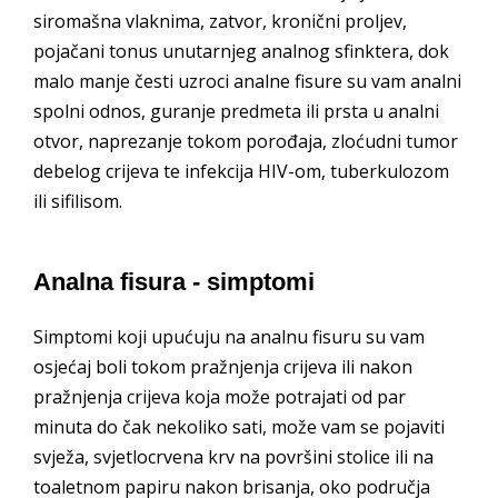
siromašna vlaknima, zatvor, kronični proljev,
pojačani tonus unutarnjeg analnog sfinktera, dok
malo manje česti uzroci analne fisure su vam analni
spolni odnos, guranje predmeta ili prsta u analni
otvor, naprezanje tokom porođaja, zloćudni tumor
debelog crijeva te infekcija HIV-om, tuberkulozom
ili sifilisom.
Analna fisura - simptomi
Simptomi koji upućuju na analnu fisuru su vam
osjećaj boli tokom pražnjenja crijeva ili nakon
pražnjenja crijeva koja može potrajati od par
minuta do čak nekoliko sati, može vam se pojaviti
svježa, svjetlocrvena krv na površini stolice ili na
toaletnom papiru nakon brisanja, oko područja