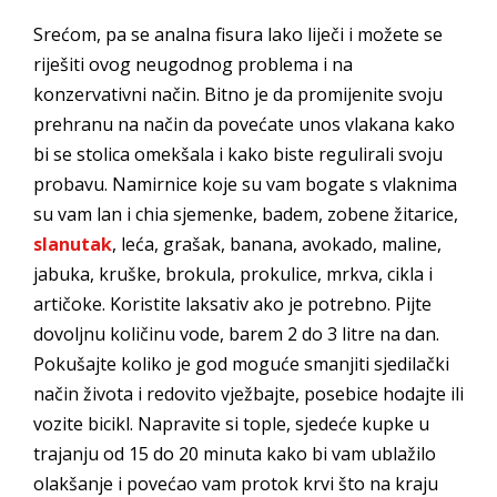
Srećom, pa se analna fisura lako liječi i možete se
riješiti ovog neugodnog problema i na
konzervativni način. Bitno je da promijenite svoju
prehranu na način da povećate unos vlakana kako
bi se stolica omekšala i kako biste regulirali svoju
probavu. Namirnice koje su vam bogate s vlaknima
su vam lan i chia sjemenke, badem, zobene žitarice,
slanutak
, leća, grašak, banana, avokado, maline,
jabuka, kruške, brokula, prokulice, mrkva, cikla i
artičoke. Koristite laksativ ako je potrebno. Pijte
dovoljnu količinu vode, barem 2 do 3 litre na dan.
Pokušajte koliko je god moguće smanjiti sjedilački
način života i redovito vježbajte, posebice hodajte ili
vozite bicikl. Napravite si tople, sjedeće kupke u
trajanju od 15 do 20 minuta kako bi vam ublažilo
olakšanje i povećao vam protok krvi što na kraju