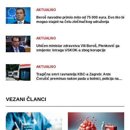
AKTUALNO
Beroš navodno primio mito od 75 000 eura. Evo tko bi
mogao stajati na čelu zločinačkog udruženja
AKTUALNO
Uhićen ministar zdravstva Vili Beroš, Plenković ga
smijenio: Istraga USKOK-a zbog korupcije
AKTUALNO
Tragična smrt ravnatelja KBC-a Zagreb: Ante
Ćorušić preminuo nakon pada u bolnici, policija na
mjestu događaja
VEZANI ČLANCI