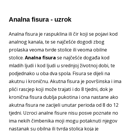
Analna fisura - uzrok
Analna fisura je raspuklina ili čir koji se pojavi kod
analnog kanala, te se najčešće dogodi zbog
prolaska veoma tvrde stolice ili veoma obilne
stolice.
Analna fisura
se najčešće događa kod
mladih ljudi i kod ljudi u srednjoj životnoj dobi, te
podjednako u oba dva spola. Fisura se dijeli na
akutnu i kroničnu. Akutna fisura je površinska i ima
plići rascjep koji može trajati i do 8 tjedni, dok je
kronična fisura dublja pukotina i ona nastane ako
akutna fisura ne zacijeli unutar perioda od 8 do 12
tjedni. Uzroci analne fisure nisu posve poznate no
ima nekih čimbenika moji mogu potaknuti njegov
nastanak su obilna ili tvrda stolica koja je