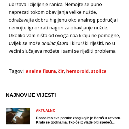
ubrzava i cijeljenje ranica. Nemojte se puno
naprezati tokom obavljanja velike nužde,
odražavajte dobru higijenu oko analnog područja i
nemojte ignorirati nagon za obavljanje nužde.
Ukoliko vam ništa od ovoga naa kraju ne pomogne,
uvijek se može
analna fisura
i kirurški riješiti, no u
većini slučajeva možete i sami se riješiti problema.
Tagovi:
analna fisura
,
čir
,
hemoroid
,
stolica
NAJNOVIJE VIJESTI
AKTUALNO
Donosimo sve poruke zbog kojih je Beroš u zatvoru.
Kralo se godinama. Tko će iz vlade biti sljedeći
uhićen?