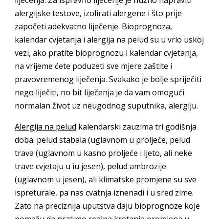
alergijske testove, izolirati alergene i što prije
započeti adekvatno liječenje. Bioprognoza,
kalendar cvjetanja i alergija na pelud su u vrlo uskoj
vezi, ako pratite bioprognozu i kalendar cvjetanja,
na vrijeme ćete poduzeti sve mjere zaštite i
pravovremenog liječenja. Svakako je bolje spriječiti
nego liječiti, no bit liječenja je da vam omogući
normalan život uz neugodnog suputnika, alergiju.
Alergija na pelud
kalendarski zauzima tri godišnja
doba: pelud stabala (uglavnom u proljeće, pelud
trava (uglavnom u kasno proljeće i ljeto, ali neke
trave cvjetaju u iu jesen), pelud ambrozije
(uglavnom u jesen), ali klimatske promjene su sve
ispreturale, pa nas cvatnja iznenadi i u sred zime.
Zato na preciznija uputstva daju bioprognoze koje
pomažu da pratimo realna kretanja promjena u