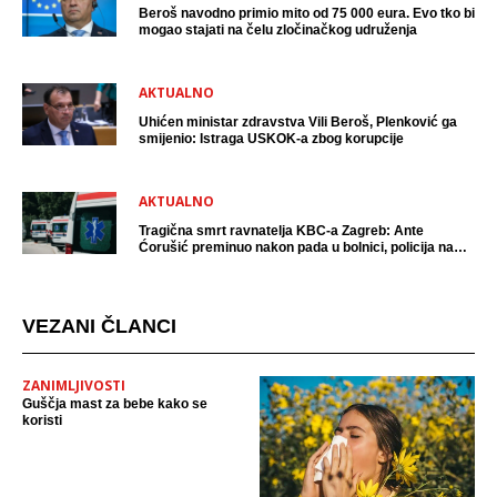
Beroš navodno primio mito od 75 000 eura. Evo tko bi
mogao stajati na čelu zločinačkog udruženja
AKTUALNO
Uhićen ministar zdravstva Vili Beroš, Plenković ga
smijenio: Istraga USKOK-a zbog korupcije
AKTUALNO
Tragična smrt ravnatelja KBC-a Zagreb: Ante
Ćorušić preminuo nakon pada u bolnici, policija na
mjestu događaja
VEZANI ČLANCI
ZANIMLJIVOSTI
Guščja mast za bebe kako se
koristi