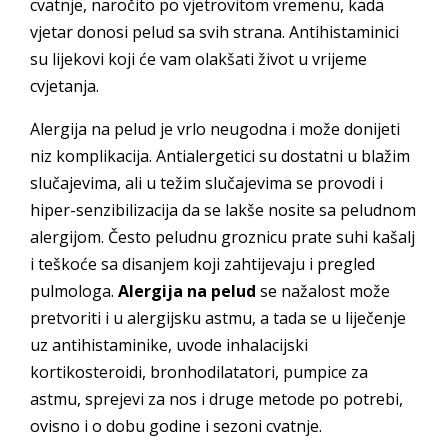
cvatnje, naročito po vjetrovitom vremenu, kada
vjetar donosi pelud sa svih strana. Antihistaminici
su lijekovi koji će vam olakšati život u vrijeme
cvjetanja.
Alergija na pelud je vrlo neugodna i može donijeti
niz komplikacija. Antialergetici su dostatni u blažim
slučajevima, ali u težim slučajevima se provodi i
hiper-senzibilizacija da se lakše nosite sa peludnom
alergijom. Često peludnu groznicu prate suhi kašalj
i teškoće sa disanjem koji zahtijevaju i pregled
pulmologa.
Alergija na pelud
se nažalost može
pretvoriti i u alergijsku astmu, a tada se u liječenje
uz antihistaminike, uvode inhalacijski
kortikosteroidi, bronhodilatatori, pumpice za
astmu, sprejevi za nos i druge metode po potrebi,
ovisno i o dobu godine i sezoni cvatnje.