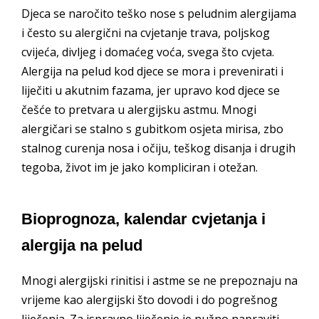
Djeca se naročito teško nose s peludnim alergijama
i često su alergični na cvjetanje trava, poljskog
cvijeća, divljeg i domaćeg voća, svega što cvjeta.
Alergija na pelud kod djece se mora i prevenirati i
liječiti u akutnim fazama, jer upravo kod djece se
češće to pretvara u alergijsku astmu. Mnogi
alergičari se stalno s gubitkom osjeta mirisa, zbo
stalnog curenja nosa i očiju, teškog disanja i drugih
tegoba, život im je jako kompliciran i otežan.
Bioprognoza, kalendar cvjetanja i
alergija na pelud
Mnogi alergijski rinitisi i astme se ne prepoznaju na
vrijeme kao alergijski što dovodi i do pogrešnog
liječenja. Za ispravno liječenje je nužno napraviti