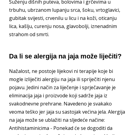
Suženju dišnih puteva, bolovima i grčevima u
trbuhu, ubrzanom lupanju srca, šoku, vrtoglavici,
gubitak svijesti, crvenilu u licu i na koži, oticanju
lica, kašlju, curenju nosa, glavobolji, iznenadnim
strahom od smrti.
Da li se alergija na jaja može liječiti?
Nažalost, ne postoje lijekovi ni terapije koje bi
mogle izliječiti alergiju na jaja ili spriječiti njenu
pojavu. Jedini način za liječenje i sprječavanje je
eliminacija jaja i proizvode koji sadrže jaja iz
svakodnevne prehrane. Navedeno je svakako
veoma teško jer jaja su sastojak većina jela. Alergija
na jaja može se ublažiti na sljedeće načine:
Antihistaminicima - Ponekad će se dogoditi da