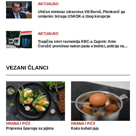
AKTUALNO
Uhićen ministar zdravstva Vili Beroš, Plenković ga
smijenio: Istraga USKOK-a zbog korupcije
AKTUALNO
Tragična smrt ravnatelja KBC-a Zagreb: Ante
Ćorušić preminuo nakon pada u bolnici, policija na
mjestu događaja
VEZANI ČLANCI
HRANA I PIĆE
HRANA I PIĆE
Priprema šparoga sa jajima
Kako kuhati jaja