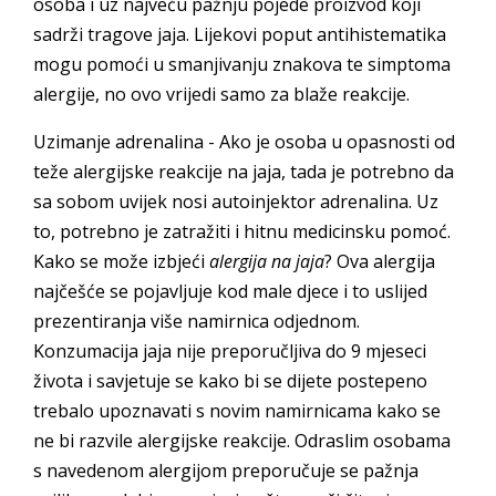
osoba i uz najveću pažnju pojede proizvod koji
sadrži tragove jaja. Lijekovi poput antihistematika
mogu pomoći u smanjivanju znakova te simptoma
alergije, no ovo vrijedi samo za blaže reakcije.
Uzimanje adrenalina - Ako je osoba u opasnosti od
teže alergijske reakcije na jaja, tada je potrebno da
sa sobom uvijek nosi autoinjektor adrenalina. Uz
to, potrebno je zatražiti i hitnu medicinsku pomoć.
Kako se može izbjeći
alergija na jaja
? Ova alergija
najčešće se pojavljuje kod male djece i to uslijed
prezentiranja više namirnica odjednom.
Konzumacija jaja nije preporučljiva do 9 mjeseci
života i savjetuje se kako bi se dijete postepeno
trebalo upoznavati s novim namirnicama kako se
ne bi razvile alergijske reakcije. Odraslim osobama
s navedenom alergijom preporučuje se pažnja