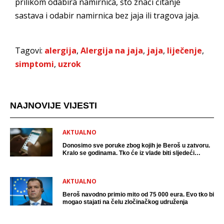
prilikom odabira namirnica, što znači čitanje
sastava i odabir namirnica bez jaja ili tragova jaja.
Tagovi:
alergija
,
Alergija na jaja
,
jaja
,
liječenje
,
simptomi
,
uzrok
NAJNOVIJE VIJESTI
AKTUALNO
Donosimo sve poruke zbog kojih je Beroš u zatvoru.
Kralo se godinama. Tko će iz vlade biti sljedeći
uhićen?
AKTUALNO
Beroš navodno primio mito od 75 000 eura. Evo tko bi
mogao stajati na čelu zločinačkog udruženja