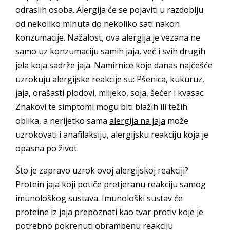
odraslih osoba. Alergija će se pojaviti u razdoblju
od nekoliko minuta do nekoliko sati nakon
konzumacije. Nažalost, ova alergija je vezana ne
samo uz konzumaciju samih jaja, već i svih drugih
jela koja sadrže jaja. Namirnice koje danas najčešće
uzrokuju alergijske reakcije su: Pšenica, kukuruz,
jaja, orašasti plodovi, mlijeko, soja, šećer i kvasac.
Znakovi te simptomi mogu biti blažih ili težih
oblika, a nerijetko sama
alergija na jaja
može
uzrokovati i anafilaksiju, alergijsku reakciju koja je
opasna po život.
Što je zapravo uzrok ovoj alergijskoj reakciji?
Protein jaja koji potiče pretjeranu reakciju samog
imunološkog sustava. Imunološki sustav će
proteine iz jaja prepoznati kao tvar protiv koje je
potrebno pokrenuti obrambenu reakciju