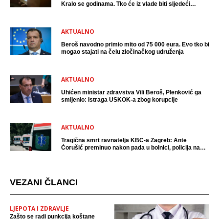
Kralo se godinama. Tko će iz vlade biti sljedeći
uhićen?
AKTUALNO
Beroš navodno primio mito od 75 000 eura. Evo tko bi
mogao stajati na čelu zločinačkog udruženja
AKTUALNO
Uhićen ministar zdravstva Vili Beroš, Plenković ga
smijenio: Istraga USKOK-a zbog korupcije
AKTUALNO
Tragična smrt ravnatelja KBC-a Zagreb: Ante
Ćorušić preminuo nakon pada u bolnici, policija na
mjestu događaja
VEZANI ČLANCI
LJEPOTA I ZDRAVLJE
Zašto se radi punkcija koštane