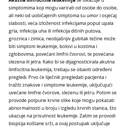
Akutna limfocitna leukemija
se iskazuje u
simptomima koji mogu varirati od osobe do osobe,
ali neki od uobičajenih simptoma su umor i osjećaj
slabosti, veća izloženost infekcijama poput upala
grla, infekcija uha ili infekcija dišnih putova,
groznica i zimica, neobjašnjiv gubitak težine može
biti simptom leukemije, bolovi u kostima i
zglobovima, povećani limfni čvorovi, te povećana
slezena ili jetra. Kako bi se dijagnosticirala akutna
limfocitna leukemija, trebaju se obaviti određeni
pregledi. Prvo će liječnik pregledati pacijenta i
tražiti znakove i simptome leukemije, uključujući
uvećane limfne čvorove, slezenu ili jetru. Potom se
provode potpune krvne slike koje mogu pokazati
abnormalnosti u broju i izgledu krvnih stanica, što
ukazuje na prisutnost leukemije. Zatim se provodi
biopsija koštane srži, a ovaj postupak uključuje