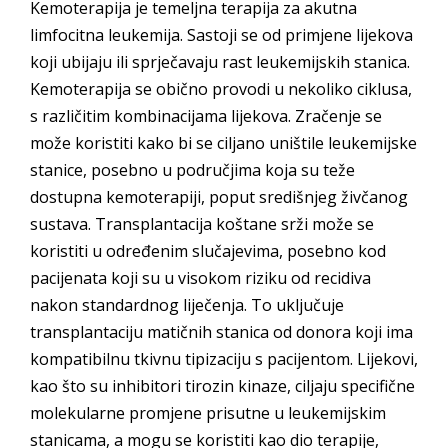
Kemoterapija je temeljna terapija za akutna
limfocitna leukemija. Sastoji se od primjene lijekova
koji ubijaju ili sprječavaju rast leukemijskih stanica.
Kemoterapija se obično provodi u nekoliko ciklusa,
s različitim kombinacijama lijekova. Zračenje se
može koristiti kako bi se ciljano uništile leukemijske
stanice, posebno u područjima koja su teže
dostupna kemoterapiji, poput središnjeg živčanog
sustava. Transplantacija koštane srži može se
koristiti u određenim slučajevima, posebno kod
pacijenata koji su u visokom riziku od recidiva
nakon standardnog liječenja. To uključuje
transplantaciju matičnih stanica od donora koji ima
kompatibilnu tkivnu tipizaciju s pacijentom. Lijekovi,
kao što su inhibitori tirozin kinaze, ciljaju specifične
molekularne promjene prisutne u leukemijskim
stanicama, a mogu se koristiti kao dio terapije,