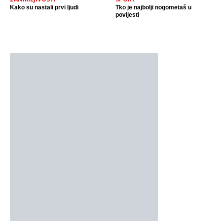
Kako su nastali prvi ljudi
Tko je najbolji nogometaš u
povijesti