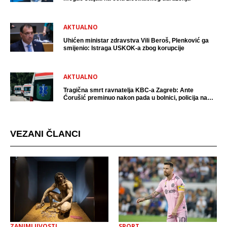
AKTUALNO
Uhićen ministar zdravstva Vili Beroš, Plenković ga
smijenio: Istraga USKOK-a zbog korupcije
AKTUALNO
Tragična smrt ravnatelja KBC-a Zagreb: Ante
Ćorušić preminuo nakon pada u bolnici, policija na
mjestu događaja
VEZANI ČLANCI
ZANIMLJIVOSTI
SPORT