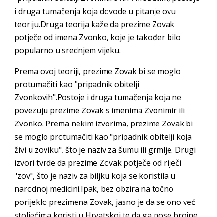
i druga tumačenja koja dovode u pitanje ovu
teoriju.Druga teorija kaže da prezime Zovak
potječe od imena Zvonko, koje je također bilo
popularno u srednjem vijeku.
Prema ovoj teoriji, prezime Zovak bi se moglo
protumačiti kao "pripadnik obitelji
Zvonkovih".Postoje i druga tumačenja koja ne
povezuju prezime Zovak s imenima Zvonimir ili
Zvonko. Prema nekim izvorima, prezime Zovak bi
se moglo protumačiti kao "pripadnik obitelji koja
živi u zoviku", što je naziv za šumu ili grmlje. Drugi
izvori tvrde da prezime Zovak potječe od riječi
"zov", što je naziv za biljku koja se koristila u
narodnoj medicini.Ipak, bez obzira na točno
porijeklo prezimena Zovak, jasno je da se ono već
stoljećima koristi u Hrvatskoj te da ga nose brojne