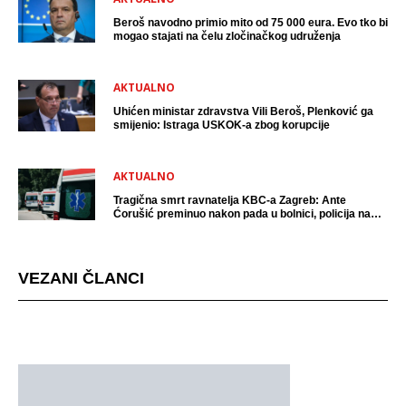
Beroš navodno primio mito od 75 000 eura. Evo tko bi
mogao stajati na čelu zločinačkog udruženja
AKTUALNO
Uhićen ministar zdravstva Vili Beroš, Plenković ga
smijenio: Istraga USKOK-a zbog korupcije
AKTUALNO
Tragična smrt ravnatelja KBC-a Zagreb: Ante
Ćorušić preminuo nakon pada u bolnici, policija na
mjestu događaja
VEZANI ČLANCI