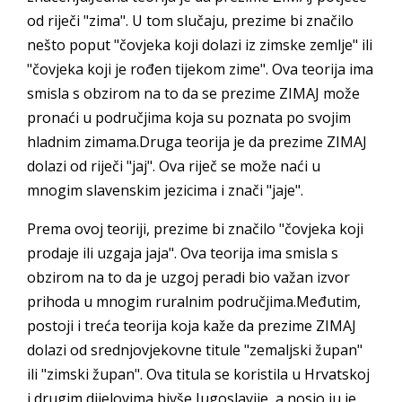
od riječi "zima". U tom slučaju, prezime bi značilo
nešto poput "čovjeka koji dolazi iz zimske zemlje" ili
"čovjeka koji je rođen tijekom zime". Ova teorija ima
smisla s obzirom na to da se prezime ZIMAJ može
pronaći u područjima koja su poznata po svojim
hladnim zimama.Druga teorija je da prezime ZIMAJ
dolazi od riječi "jaj". Ova riječ se može naći u
mnogim slavenskim jezicima i znači "jaje".
Prema ovoj teoriji, prezime bi značilo "čovjeka koji
prodaje ili uzgaja jaja". Ova teorija ima smisla s
obzirom na to da je uzgoj peradi bio važan izvor
prihoda u mnogim ruralnim područjima.Međutim,
postoji i treća teorija koja kaže da prezime ZIMAJ
dolazi od srednjovjekovne titule "zemaljski župan"
ili "zimski župan". Ova titula se koristila u Hrvatskoj
i drugim dijelovima bivše Jugoslavije, a nosio ju je