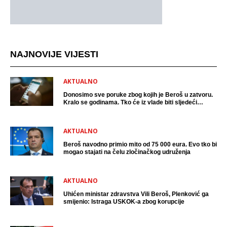
NAJNOVIJE VIJESTI
AKTUALNO
Donosimo sve poruke zbog kojih je Beroš u zatvoru.
Kralo se godinama. Tko će iz vlade biti sljedeći
uhićen?
AKTUALNO
Beroš navodno primio mito od 75 000 eura. Evo tko bi
mogao stajati na čelu zločinačkog udruženja
AKTUALNO
Uhićen ministar zdravstva Vili Beroš, Plenković ga
smijenio: Istraga USKOK-a zbog korupcije