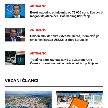
AKTUALNO
Beroš navodno primio mito od 75 000 eura. Evo tko bi
mogao stajati na čelu zločinačkog udruženja
AKTUALNO
Uhićen ministar zdravstva Vili Beroš, Plenković ga
smijenio: Istraga USKOK-a zbog korupcije
AKTUALNO
Tragična smrt ravnatelja KBC-a Zagreb: Ante
Ćorušić preminuo nakon pada u bolnici, policija na
mjestu događaja
VEZANI ČLANCI