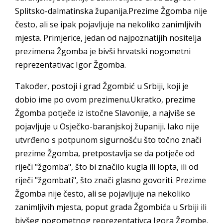
Splitsko-dalmatinska županija.Prezime Žgomba nije
često, ali se ipak pojavljuje na nekoliko zanimljivih
mjesta. Primjerice, jedan od najpoznatijih nositelja
prezimena Žgomba je bivši hrvatski nogometni
reprezentativac Igor Žgomba.
Također, postoji i grad Žgombić u Srbiji, koji je
dobio ime po ovom prezimenu.Ukratko, prezime
Žgomba potječe iz istočne Slavonije, a najviše se
pojavljuje u Osječko-baranjskoj županiji. Iako nije
utvrđeno s potpunom sigurnošću što točno znači
prezime Žgomba, pretpostavlja se da potječe od
riječi "žgomba", što bi značilo kugla ili lopta, ili od
riječi "žgombati", što znači glasno govoriti. Prezime
Žgomba nije često, ali se pojavljuje na nekoliko
zanimljivih mjesta, poput grada Žgombića u Srbiji ili
bivšeg nogometnog reprezentativca Igora Žgombe.