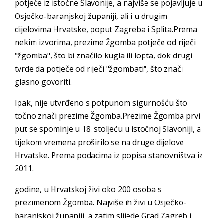
potječe iz istočne Slavonije, a najviše se pojavljuje u
Osječko-baranjskoj županiji, ali i u drugim
dijelovima Hrvatske, poput Zagreba i Splita.Prema
nekim izvorima, prezime Žgomba potječe od riječi
"žgomba", što bi značilo kugla ili lopta, dok drugi
tvrde da potječe od riječi "žgombati", što znači
glasno govoriti.
Ipak, nije utvrđeno s potpunom sigurnošću što
točno znači prezime Žgomba.Prezime Žgomba prvi
put se spominje u 18. stoljeću u istočnoj Slavoniji, a
tijekom vremena proširilo se na druge dijelove
Hrvatske. Prema podacima iz popisa stanovništva iz
2011.
godine, u Hrvatskoj živi oko 200 osoba s
prezimenom Žgomba. Najviše ih živi u Osječko-
baranjskoj županiji, a zatim slijede Grad Zagreb i