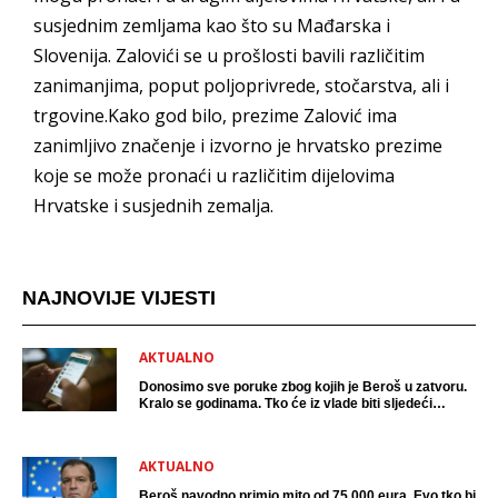
susjednim zemljama kao što su Mađarska i
Slovenija. Zalovići se u prošlosti bavili različitim
zanimanjima, poput poljoprivrede, stočarstva, ali i
trgovine.Kako god bilo, prezime Zalović ima
zanimljivo značenje i izvorno je hrvatsko prezime
koje se može pronaći u različitim dijelovima
Hrvatske i susjednih zemalja.
NAJNOVIJE VIJESTI
AKTUALNO
Donosimo sve poruke zbog kojih je Beroš u zatvoru.
Kralo se godinama. Tko će iz vlade biti sljedeći
uhićen?
AKTUALNO
Beroš navodno primio mito od 75 000 eura. Evo tko bi