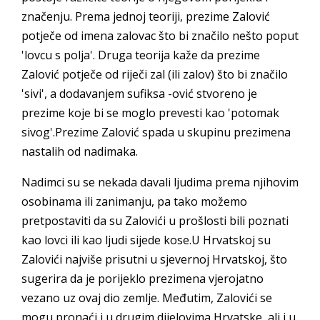
značenju. Prema jednoj teoriji, prezime Zalović
potječe od imena zalovac što bi značilo nešto poput
'lovcu s polja'. Druga teorija kaže da prezime
Zalović potječe od riječi zal (ili zalov) što bi značilo
'sivi', a dodavanjem sufiksa -ović stvoreno je
prezime koje bi se moglo prevesti kao 'potomak
sivog'.Prezime Zalović spada u skupinu prezimena
nastalih od nadimaka.
Nadimci su se nekada davali ljudima prema njihovim
osobinama ili zanimanju, pa tako možemo
pretpostaviti da su Zalovići u prošlosti bili poznati
kao lovci ili kao ljudi sijede kose.U Hrvatskoj su
Zalovići najviše prisutni u sjevernoj Hrvatskoj, što
sugerira da je porijeklo prezimena vjerojatno
vezano uz ovaj dio zemlje. Međutim, Zalovići se
mogu pronaći i u drugim dijelovima Hrvatske, ali i u