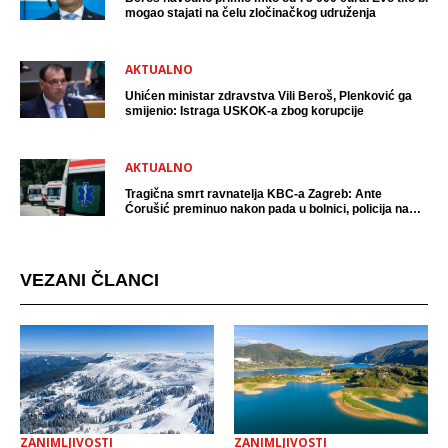
mogao stajati na čelu zločinačkog udruženja
AKTUALNO
Uhićen ministar zdravstva Vili Beroš, Plenković ga
smijenio: Istraga USKOK-a zbog korupcije
AKTUALNO
Tragična smrt ravnatelja KBC-a Zagreb: Ante
Ćorušić preminuo nakon pada u bolnici, policija na
mjestu događaja
VEZANI ČLANCI
ZANIMLJIVOSTI
ZANIMLJIVOSTI