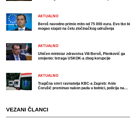
uhićen?
AKTUALNO
Beroš navodno primio mito od 75 000 eura. Evo tko bi
mogao stajati na čelu zločinačkog udruženja
AKTUALNO
Uhićen ministar zdravstva Vili Beroš, Plenković ga
smijenio: Istraga USKOK-a zbog korupcije
AKTUALNO
Tragična smrt ravnatelja KBC-a Zagreb: Ante
Ćorušić preminuo nakon pada u bolnici, policija na
mjestu događaja
VEZANI ČLANCI