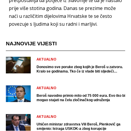
pretpostavlja da potječe iz Slavonije te da je nastalo
prije više stotina godina. Danas se prezime može
naći u različitim dijelovima Hrvatske te se često
povezuje s ljudima koji su radni i marljivi.
NAJNOVIJE VIJESTI
AKTUALNO
Donosimo sve poruke zbog kojih je Beroš u zatvoru.
Kralo se godinama. Tko će iz vlade biti sljedeći
uhićen?
AKTUALNO
Beroš navodno primio mito od 75 000 eura. Evo tko bi
mogao stajati na čelu zločinačkog udruženja
AKTUALNO
Uhićen ministar zdravstva Vili Beroš, Plenković ga
smijenio: Istraga USKOK-a zbog korupcije