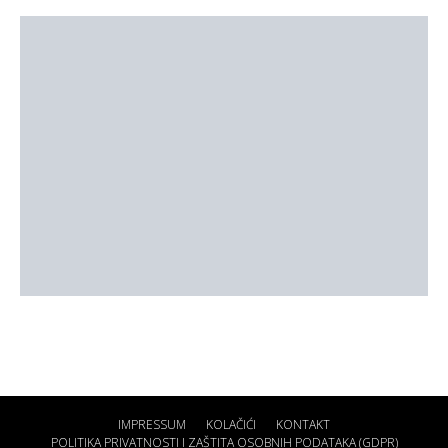
IMPRESSUM
KOLAČIĆI
KONTAKT
POLITIKA PRIVATNOSTI I ZAŠTITA OSOBNIH PODATAKA (GDPR)