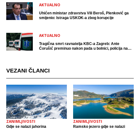
AKTUALNO
Uhićen ministar zdravstva Vili Beroš, Plenković ga
smijenio: Istraga USKOK-a zbog korupcije
AKTUALNO
Tragična smrt ravnatelja KBC-a Zagreb: Ante
Ćorušić preminuo nakon pada u bolnici, policija na
mjestu događaja
VEZANI ČLANCI
ZANIMLJIVOSTI
ZANIMLJIVOSTI
Gdje se nalazi jahorina
Ramsko jezero gdje se nalazi