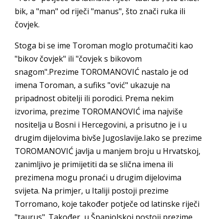
bik, a "man" od riječi "manus", što znači ruka ili
čovjek.
Stoga bi se ime Toroman moglo protumačiti kao
"bikov čovjek" ili "čovjek s bikovom
snagom".Prezime TOROMANOVIĆ nastalo je od
imena Toroman, a sufiks "ović" ukazuje na
pripadnost obitelji ili porodici. Prema nekim
izvorima, prezime TOROMANOVIĆ ima najviše
nositelja u Bosni i Hercegovini, a prisutno je i u
drugim dijelovima bivše Jugoslavije.Iako se prezime
TOROMANOVIĆ javlja u manjem broju u Hrvatskoj,
zanimljivo je primijetiti da se slična imena ili
prezimena mogu pronaći u drugim dijelovima
svijeta. Na primjer, u Italiji postoji prezime
Torromano, koje također potječe od latinske riječi
"taurus". Također, u Španjolskoj postoji prezime