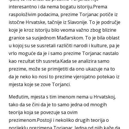
interesantno i da nema bogatu istoriju.Prema
raspoloživim podacima, prezime Torjanac potiče iz
istočne Hrvatske, tačnije iz Slavonije. To je područje
koje je kroz istoriju bilo veoma važno zbog blizine
granice sa susjednom Mađarskom. To je bila oblast
u kojoj su se susretali različiti narodi i kulture, pa je
vrlo moguće da je i samo prezime Torjanac nastalo
kao rezultat tih susreta.Kada se analizira samo
prezime, može se primijetiti da ono ukazuje na to
da je neko ko nosi to prezime vjerojatno potekao iz
mjesta koje se zove Torjanci.
Međutim, mjesta s tim imenom nema u Hrvatskoj,
tako da se čini da je to samo jedna od mnogih
teorija koja se povezuje sa ovim
prezimenom.Postoji i nekoliko drugih teorija o
porijeklu prezimena Torjanac. Jedna od njih kaže da