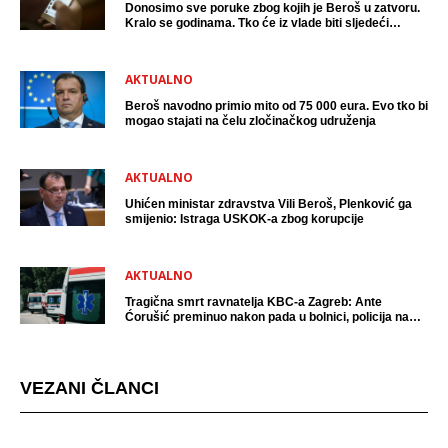
Donosimo sve poruke zbog kojih je Beroš u zatvoru.
Kralo se godinama. Tko će iz vlade biti sljedeći
uhićen?
AKTUALNO
Beroš navodno primio mito od 75 000 eura. Evo tko bi
mogao stajati na čelu zločinačkog udruženja
AKTUALNO
Uhićen ministar zdravstva Vili Beroš, Plenković ga
smijenio: Istraga USKOK-a zbog korupcije
AKTUALNO
Tragična smrt ravnatelja KBC-a Zagreb: Ante
Ćorušić preminuo nakon pada u bolnici, policija na
mjestu događaja
VEZANI ČLANCI