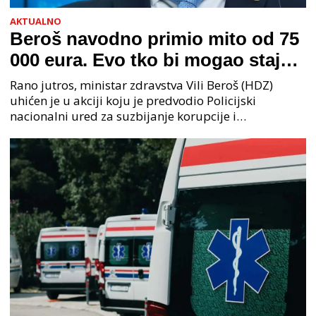
AKTUALNO
Beroš navodno primio mito od 75
000 eura. Evo tko bi mogao stajati
na čelu zločinačkog udruženja
Rano jutros, ministar zdravstva Vili Beroš (HDZ)
uhićen je u akciji koju je predvodio Policijski
nacionalni ured za suzbijanje korupcije i
organiziranog kriminaliteta (PNUSKOK). Prema
priopćenju USKOK