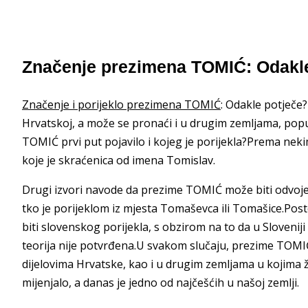
Značenje prezimena TOMIĆ: Odakle
Značenje i porijeklo prezimena TOMIĆ
: Odakle potječe
Hrvatskoj, a može se pronaći i u drugim zemljama, popu
TOMIĆ prvi put pojavilo i kojeg je porijekla?Prema ne
koje je skraćenica od imena Tomislav.
Drugi izvori navode da prezime TOMIĆ može biti odvoj
tko je porijeklom iz mjesta Tomaševca ili Tomašice.Pos
biti slovenskog porijekla, s obzirom na to da u Slovenij
teorija nije potvrđena.U svakom slučaju, prezime TOMI
dijelovima Hrvatske, kao i u drugim zemljama u kojima ž
mijenjalo, a danas je jedno od najčešćih u našoj zemlji.