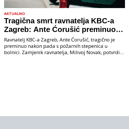
AKTUALNO
Tragična smrt ravnatelja KBC-a
Zagreb: Ante Ćorušić preminuo
nakon pada u bolnici, policija na
Ravnatelj KBC-a Zagreb, Ante Ćorušić, tragično je
mjestu događaja
preminuo nakon pada s požarnih stepenica u
bolnici. Zamjenik ravnatelja, Milivoj Novak, potvrdio
je tužnu vijest o smrti svog kolege. Ministar zdravs