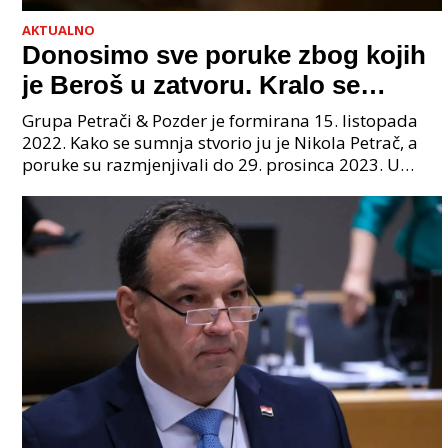
AKTUALNO
Donosimo sve poruke zbog kojih
je Beroš u zatvoru. Kralo se
godinama. Tko će iz vlade biti
Grupa Petrači & Pozder je formirana 15. listopada
sljedeći uhićen?
2022. Kako se sumnja stvorio ju je Nikola Petrač, a
poruke su razmjenjivali do 29. prosinca 2023. U
grupi je bilo 4 osobe: jedan je bio "Tata", drugi