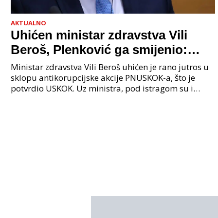
AKTUALNO
Uhićen ministar zdravstva Vili
Beroš, Plenković ga smijenio:
Istraga USKOK-a zbog korupcije
Ministar zdravstva Vili Beroš uhićen je rano jutros u
sklopu antikorupcijske akcije PNUSKOK-a, što je
potvrdio USKOK. Uz ministra, pod istragom su i
nekoliko visokopozicioniranih liječnika, uključujuć