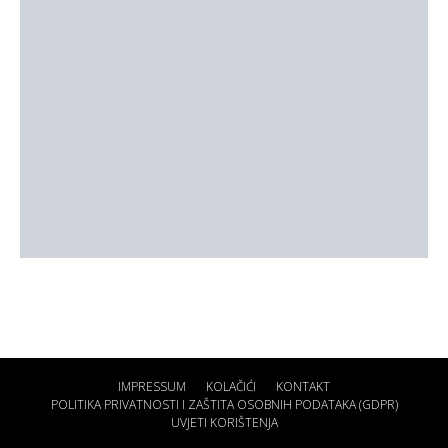
IMPRESSUM
KOLAČIĆI
KONTAKT
POLITIKA PRIVATNOSTI I ZAŠTITA OSOBNIH PODATAKA (GDPR)
UVJETI KORIŠTENJA