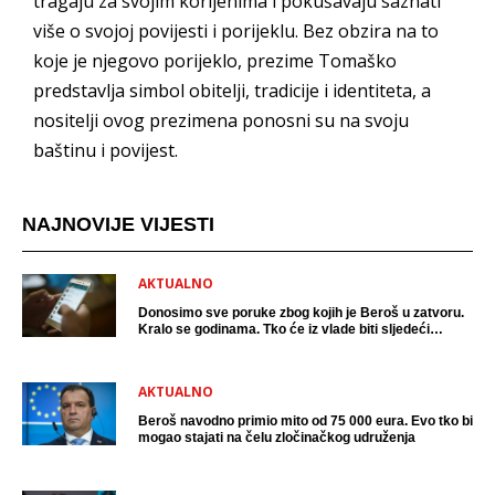
tragaju za svojim korijenima i pokušavaju saznati
više o svojoj povijesti i porijeklu. Bez obzira na to
koje je njegovo porijeklo, prezime Tomaško
predstavlja simbol obitelji, tradicije i identiteta, a
nositelji ovog prezimena ponosni su na svoju
baštinu i povijest.
NAJNOVIJE VIJESTI
AKTUALNO
Donosimo sve poruke zbog kojih je Beroš u zatvoru.
Kralo se godinama. Tko će iz vlade biti sljedeći
uhićen?
AKTUALNO
Beroš navodno primio mito od 75 000 eura. Evo tko bi
mogao stajati na čelu zločinačkog udruženja