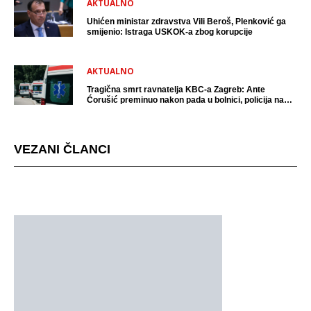
AKTUALNO
Uhićen ministar zdravstva Vili Beroš, Plenković ga
smijenio: Istraga USKOK-a zbog korupcije
AKTUALNO
Tragična smrt ravnatelja KBC-a Zagreb: Ante
Ćorušić preminuo nakon pada u bolnici, policija na
mjestu događaja
VEZANI ČLANCI