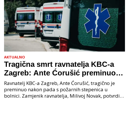
AKTUALNO
Tragična smrt ravnatelja KBC-a
Zagreb: Ante Ćorušić preminuo
nakon pada u bolnici, policija na
Ravnatelj KBC-a Zagreb, Ante Ćorušić, tragično je
mjestu događaja
preminuo nakon pada s požarnih stepenica u
bolnici. Zamjenik ravnatelja, Milivoj Novak, potvrdio
je tužnu vijest o smrti svog kolege. Ministar zdravs