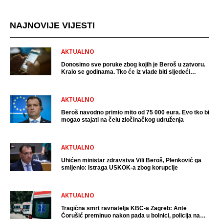
NAJNOVIJE VIJESTI
AKTUALNO
Donosimo sve poruke zbog kojih je Beroš u zatvoru.
Kralo se godinama. Tko će iz vlade biti sljedeći
uhićen?
AKTUALNO
Beroš navodno primio mito od 75 000 eura. Evo tko bi
mogao stajati na čelu zločinačkog udruženja
AKTUALNO
Uhićen ministar zdravstva Vili Beroš, Plenković ga
smijenio: Istraga USKOK-a zbog korupcije
AKTUALNO
Tragična smrt ravnatelja KBC-a Zagreb: Ante
Ćorušić preminuo nakon pada u bolnici, policija na