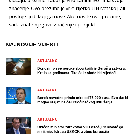
slučaju, prezime Tabar je vrlo zanimljivo i ima svoje
značenje. Ovo prezime je vrlo rijetko u Hrvatskoj, ali
postoje ljudi koji ga nose. Ako nosite ovo prezime,
sada znate njegovo značenje i porijeklo.
NAJNOVIJE VIJESTI
AKTUALNO
Donosimo sve poruke zbog kojih je Beroš u zatvoru.
Kralo se godinama. Tko će iz vlade biti sljedeći
uhićen?
AKTUALNO
Beroš navodno primio mito od 75 000 eura. Evo tko bi
mogao stajati na čelu zločinačkog udruženja
AKTUALNO
Uhićen ministar zdravstva Vili Beroš, Plenković ga
smijenio: Istraga USKOK-a zbog korupcije