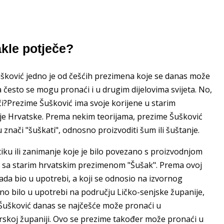
kle potječe?
šković jedno je od češćih prezimena koje se danas može
a često se mogu pronaći i u drugim dijelovima svijeta. No,
i?Prezime Šušković ima svoje korijene u starim
nje Hrvatske. Prema nekim teorijama, prezime Šušković
 znači "šuškati", odnosno proizvoditi šum ili šuštanje.
iku ili zanimanje koje je bilo povezano s proizvodnjom
ć sa starim hrvatskim prezimenom "Šušak". Prema ovoj
kada bio u upotrebi, a koji se odnosio na izvornog
no bilo u upotrebi na području Ličko-senjske županije,
 Šušković danas se najčešće može pronaći u
skoj županiji. Ovo se prezime također može pronaći u