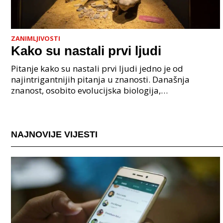
ZANIMLJIVOSTI
Kako su nastali prvi ljudi
Pitanje kako su nastali prvi ljudi jedno je od
najintrigantnijih pitanja u znanosti. Današnja
znanost, osobito evolucijska biologija,
paleoantropologija i genetika, pruža nam čvrste
dokaze da je nasta
NAJNOVIJE VIJESTI