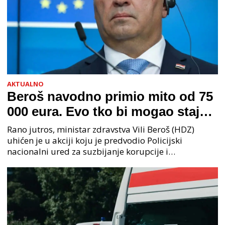
AKTUALNO
Beroš navodno primio mito od 75
000 eura. Evo tko bi mogao stajati
na čelu zločinačkog udruženja
Rano jutros, ministar zdravstva Vili Beroš (HDZ)
uhićen je u akciji koju je predvodio Policijski
nacionalni ured za suzbijanje korupcije i
organiziranog kriminaliteta (PNUSKOK). Prema
priopćenju USKOK