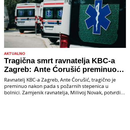
AKTUALNO
Tragična smrt ravnatelja KBC-a
Zagreb: Ante Ćorušić preminuo
nakon pada u bolnici, policija na
Ravnatelj KBC-a Zagreb, Ante Ćorušić, tragično je
mjestu događaja
preminuo nakon pada s požarnih stepenica u
bolnici. Zamjenik ravnatelja, Milivoj Novak, potvrdio
je tužnu vijest o smrti svog kolege. Ministar zdravs