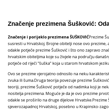
Značenje prezimena Šušković: Oda
Značenje i porijeklo prezimena ŠUŠKOVIĆ
Prezime Šu
susresti u Hrvatskoj. Brojne obitelji nose ovo prezime, 
odakle potječe prezime Šušković i što ono zapravo znač
hrvatskim obiteljima koje su živjele na području današ
potječe od riječi "šuška" koja u starom hrvatskom jeziku
Ovo se prezime vjerojatno odnosilo na neku karakterist
zvuka ili šuma.Druga teorija povezuje prezime Šuškovi
teoriji, prezime Šušković potječe od nadimka koji je ne
nositelja prezimena. Moguće je da je ovo prezime prvot
odakle se proširilo na druge dijelove Hrvatske.Prezime
sjeverozapadnoj Hrvatskoj, posebno u Krapinsko-zagor