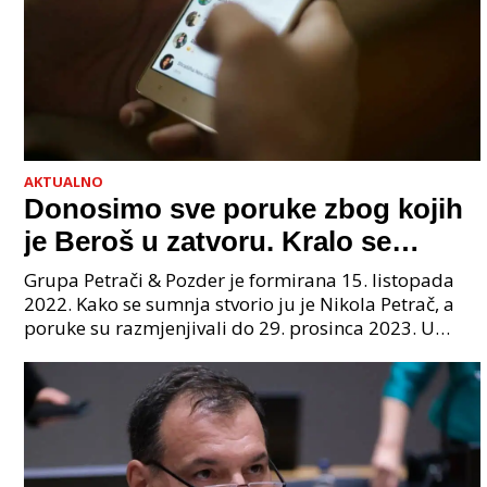
AKTUALNO
Donosimo sve poruke zbog kojih
je Beroš u zatvoru. Kralo se
godinama. Tko će iz vlade biti
Grupa Petrači & Pozder je formirana 15. listopada
sljedeći uhićen?
2022. Kako se sumnja stvorio ju je Nikola Petrač, a
poruke su razmjenjivali do 29. prosinca 2023. U
grupi je bilo 4 osobe: jedan je bio "Tata", drugi