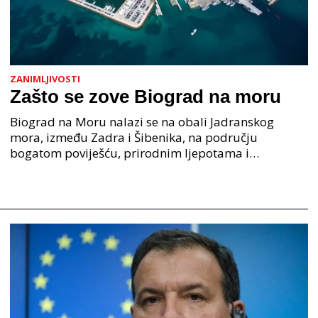
ZANIMLJIVOSTI
Zašto se zove Biograd na moru
Biograd na Moru nalazi se na obali Jadranskog
mora, između Zadra i Šibenika, na području
bogatom poviješću, prirodnim ljepotama i
pomorskom tradicijom. Zašto se zove Biograd na
moru? Njegovo ime doslo