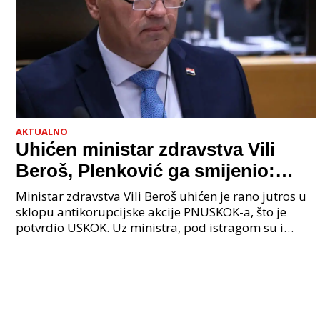
AKTUALNO
Uhićen ministar zdravstva Vili
Beroš, Plenković ga smijenio:
Istraga USKOK-a zbog korupcije
Ministar zdravstva Vili Beroš uhićen je rano jutros u
sklopu antikorupcijske akcije PNUSKOK-a, što je
potvrdio USKOK. Uz ministra, pod istragom su i
nekoliko visokopozicioniranih liječnika, uključujuć