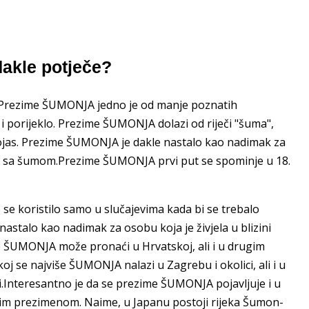
akle potječe?
?Prezime ŠUMONJA jedno je od manje poznatih
 i porijeklo. Prezime ŠUMONJA dolazi od riječi "šuma",
ojas. Prezime ŠUMONJA je dakle nastalo kao nadimak za
vezu sa šumom.Prezime ŠUMONJA prvi put se spominje u 18.
se koristilo samo u slučajevima kada bi se trebalo
stalo kao nadimak za osobu koja je živjela u blizini
 ŠUMONJA može pronaći u Hrvatskoj, ali i u drugim
j se najviše ŠUMONJA nalazi u Zagrebu i okolici, ali i u
i.Interesantno je da se prezime ŠUMONJA pojavljuje i u
kim prezimenom. Naime, u Japanu postoji rijeka Šumon-