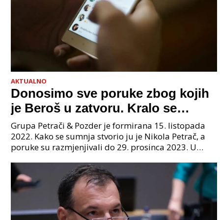
AKTUALNO
Donosimo sve poruke zbog kojih
je Beroš u zatvoru. Kralo se
godinama. Tko će iz vlade biti
Grupa Petrači & Pozder je formirana 15. listopada
sljedeći uhićen?
2022. Kako se sumnja stvorio ju je Nikola Petrač, a
poruke su razmjenjivali do 29. prosinca 2023. U
grupi je bilo 4 osobe: jedan je bio "Tata", drugi