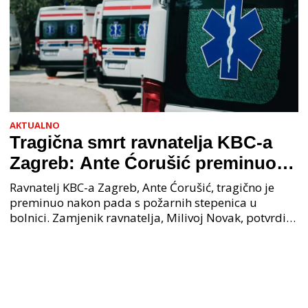
AKTUALNO
Tragična smrt ravnatelja KBC-a
Zagreb: Ante Ćorušić preminuo
nakon pada u bolnici, policija na
Ravnatelj KBC-a Zagreb, Ante Ćorušić, tragično je
mjestu događaja
preminuo nakon pada s požarnih stepenica u
bolnici. Zamjenik ravnatelja, Milivoj Novak, potvrdio
je tužnu vijest o smrti svog kolege. Ministar zdravs