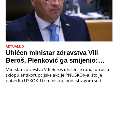
AKTUALNO
Uhićen ministar zdravstva Vili
Beroš, Plenković ga smijenio:
Istraga USKOK-a zbog korupcije
Ministar zdravstva Vili Beroš uhićen je rano jutros u
sklopu antikorupcijske akcije PNUSKOK-a, što je
potvrdio USKOK. Uz ministra, pod istragom su i
nekoliko visokopozicioniranih liječnika, uključujuć