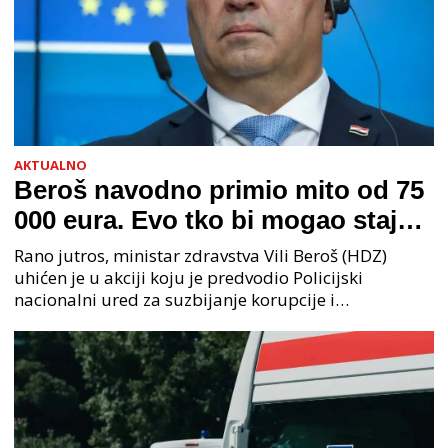
AKTUALNO
Beroš navodno primio mito od 75
000 eura. Evo tko bi mogao stajati
na čelu zločinačkog udruženja
Rano jutros, ministar zdravstva Vili Beroš (HDZ)
uhićen je u akciji koju je predvodio Policijski
nacionalni ured za suzbijanje korupcije i
organiziranog kriminaliteta (PNUSKOK). Prema
priopćenju USKOK