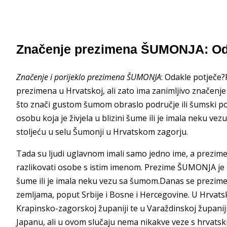
Značenje prezimena ŠUMONJA: Od
Značenje i porijeklo prezimena ŠUMONJA
: Odakle potječe
prezimena u Hrvatskoj, ali zato ima zanimljivo značenje
što znači gustom šumom obraslo područje ili šumski p
osobu koja je živjela u blizini šume ili je imala neku 
stoljeću u selu Šumonji u Hrvatskom zagorju.
Tada su ljudi uglavnom imali samo jedno ime, a prezime 
razlikovati osobe s istim imenom. Prezime ŠUMONJA je na
šume ili je imala neku vezu sa šumom.Danas se prezime
zemljama, poput Srbije i Bosne i Hercegovine. U Hrvatsko
Krapinsko-zagorskoj županiji te u Varaždinskoj županij
Japanu, ali u ovom slučaju nema nikakve veze s hrvats